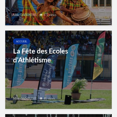
Mike DANINTHE
172 views
ACCUEIL
La Fête des Ecoles
d’Athlétisme
Mike DANINTHE
46 views