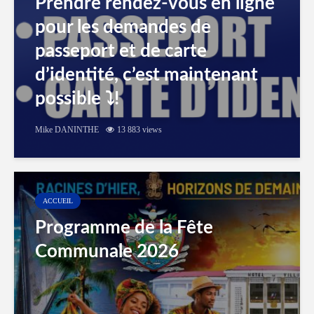
Prendre rendez-vous en ligne
pour les demandes de
passeport et de carte
d’identité, c’est maintenant
possible ⤵️!
Mike DANINTHE
13 883 views
ACCUEIL
Programme de la Fête
Communale 2026