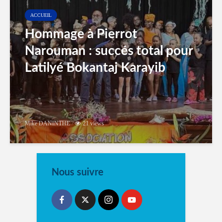
ACCUEIL
Hommage à Pierrot
Narouman : succés total pour
Latilyé Bokantaj Karayib
Mike DANINTHE
21 views
Nous suivre