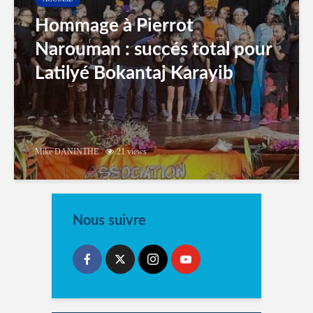
Hommage à Pierrot
Narouman : succés total pour
Latilyé Bokantaj Karayib
Mike DANINTHE
21 views
Nous suivre