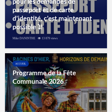
pour les demandes de
passeport et de carte
d’identité, c’est maintenant
possible ⤵️!
Mike DANINTHE
13 879 views
ACCUEIL
Programme de la Fête
Communale 2026