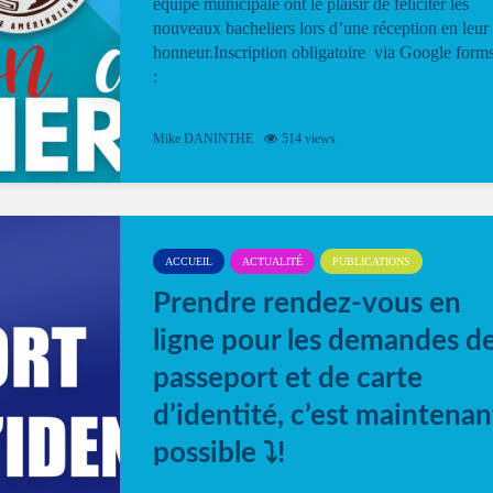
équipe municipale ont le plaisir de féliciter les
nouveaux bacheliers lors d’une réception en leur
honneur.Inscription obligatoire via Google form
:
Mike DANINTHE
514 views
ACCUEIL
ACTUALITÉ
PUBLICATIONS
Prendre rendez-vous en
ligne pour les demandes d
passeport et de carte
d’identité, c’est maintenan
possible ⤵️!
Désormais, il est possible de prendre rendez-vou