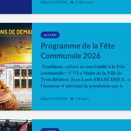
Mike DANINTHE
13 883 views
en ligne pour faire ou renouveler la carte d’identi
ou le passeport. Cela vous permettra de gagner d
temps. En quelques clics, votre rendez-vous en
ligne est...
ACCUEIL
Programme de la Fête
Communale 2026
𝐓𝐫𝐚𝐝𝐢𝐭𝐢𝐨𝐧𝐬, 𝐜𝐮𝐥𝐭𝐮𝐫𝐞 𝐞𝐭 𝐜𝐨𝐧𝐯𝐢𝐯𝐢𝐚𝐥𝐢𝐭𝐞́ 𝐚̀ 𝐥𝐚 𝐅𝐞̂𝐭𝐞
𝐜𝐨𝐦𝐦𝐮𝐧𝐚𝐥𝐞✅🎉🎊𝐋𝐞 𝐌𝐚𝐢𝐫𝐞 𝐝𝐞 𝐥𝐚 𝐕𝐢𝐥𝐥𝐞 𝐝𝐞
𝐓𝐫𝐨𝐢𝐬-𝐑𝐢𝐯𝐢𝐞̀𝐫𝐞𝐬, 𝐉𝐞𝐚𝐧-𝐋𝐨𝐮𝐢𝐬 𝐅𝐑𝐀𝐍𝐂𝐈𝐒𝐐𝐔𝐄, 𝐚
𝐥’𝐡𝐨𝐧𝐧𝐞𝐮𝐫 𝐝’𝐢𝐧𝐟𝐨𝐫𝐦𝐞𝐫 𝐥𝐚 𝐩𝐨𝐩𝐮𝐥𝐚𝐭𝐢𝐨𝐧 𝐪𝐮𝐞 𝐥𝐞
𝐩𝐫𝐨𝐠𝐫𝐚𝐦𝐦𝐞 𝐨𝐟𝐟𝐢𝐜𝐢𝐞𝐥 𝐝𝐞 𝐥𝐚 𝐅𝐞̂𝐭𝐞...
Mike DANINTHE
174 views