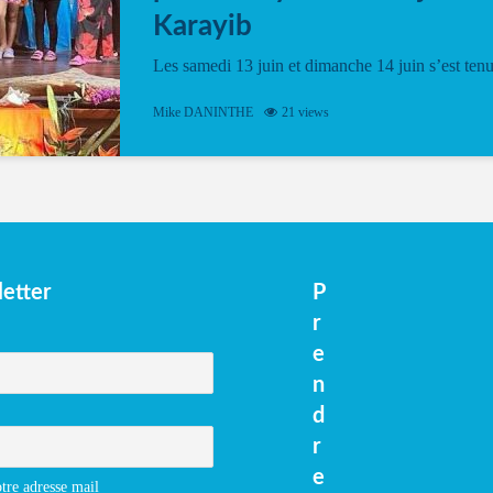
Karayib
Les samedi 13 juin et dimanche 14 juin s’est ten
le Gwan VAN Mené Nou Alé, un hommage
vibrant à Pierrot Narouman, organisé par
Mike DANINTHE
21 views
l’association Latilyé Bokantaj Karayib. Ce
spectacle de fin d’année, présenté à la salle...
etter
P
r
e
n
d
r
e
tre adresse mail