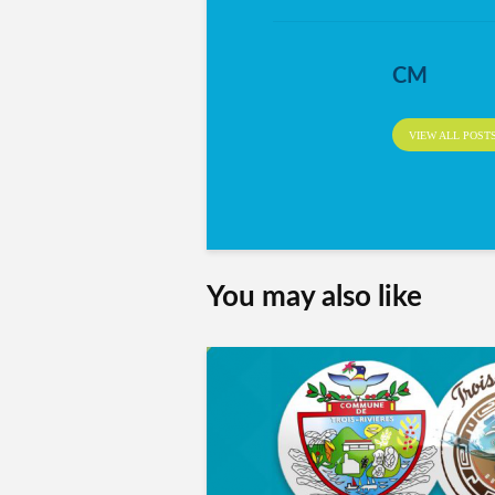
CM
VIEW ALL POST
You may also like