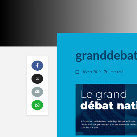
granddebat
1 février 2019
1 min read