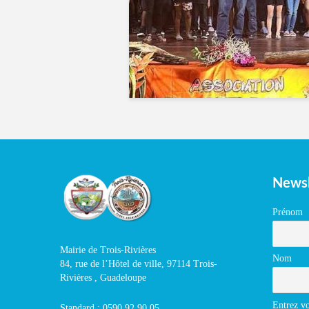
Newsl
Prénom
Mairie de Trois-Rivières
Nom
84, rue de l’Hôtel de ville, 97114 Trois-
Rivières , Guadeloupe
Entrez vo
Standard : 0590 92 90 05