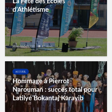
La Fête des Ecoles
d’Athlétisme
Mike DANINTHE
47 views
ACCUEIL
Hommage à Pierrot
Narouman : succés total pour
Latilyé Bokantaj Karayib