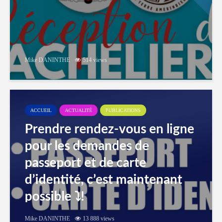
Mike DANINTHE
514 views
ACCUEIL
ACTUALITÉ
PUBLICATIONS
Prendre rendez-vous en ligne
pour les demandes de
passeport et de carte
d’identité, c’est maintenant
possible ⤵️!
Mike DANINTHE
13 888 views