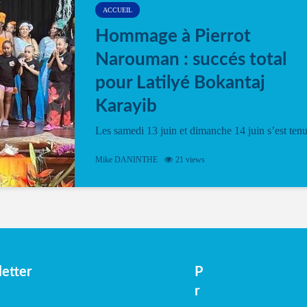
ACCUEIL
Hommage à Pierrot
Narouman : succés total
pour Latilyé Bokantaj
Karayib
Les samedi 13 juin et dimanche 14 juin s’est ten
le Gwan VAN Mené Nou Alé, un hommage
vibrant à Pierrot Narouman, organisé par
Mike DANINTHE
21 views
l’association Latilyé Bokantaj Karayib. Ce
spectacle de fin d’année, présenté à la salle...
etter
P
r