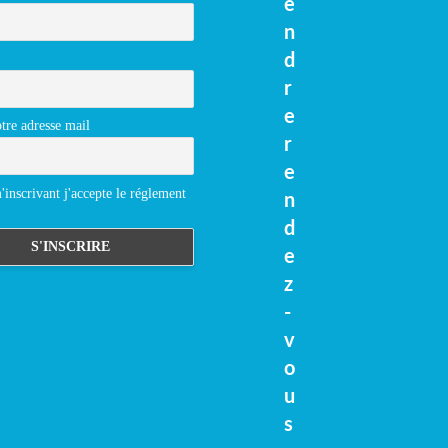
e
n
d
r
e
tre adresse mail
r
e
inscrivant j'accepte le réglement
n
d
e
z
-
v
o
u
s