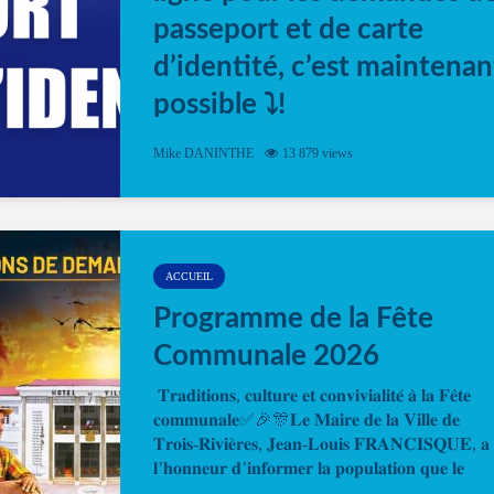
passeport et de carte
d’identité, c’est maintenan
possible ⤵️!
Désormais, il est possible de prendre rendez-vou
Mike DANINTHE
13 879 views
en ligne pour faire ou renouveler la carte d’identi
ou le passeport. Cela vous permettra de gagner d
temps. En quelques clics, votre rendez-vous en
ligne est...
ACCUEIL
Programme de la Fête
Communale 2026
𝐓𝐫𝐚𝐝𝐢𝐭𝐢𝐨𝐧𝐬, 𝐜𝐮𝐥𝐭𝐮𝐫𝐞 𝐞𝐭 𝐜𝐨𝐧𝐯𝐢𝐯𝐢𝐚𝐥𝐢𝐭𝐞́ 𝐚̀ 𝐥𝐚 𝐅𝐞̂𝐭𝐞
𝐜𝐨𝐦𝐦𝐮𝐧𝐚𝐥𝐞✅🎉🎊𝐋𝐞 𝐌𝐚𝐢𝐫𝐞 𝐝𝐞 𝐥𝐚 𝐕𝐢𝐥𝐥𝐞 𝐝𝐞
𝐓𝐫𝐨𝐢𝐬-𝐑𝐢𝐯𝐢𝐞̀𝐫𝐞𝐬, 𝐉𝐞𝐚𝐧-𝐋𝐨𝐮𝐢𝐬 𝐅𝐑𝐀𝐍𝐂𝐈𝐒𝐐𝐔𝐄, 𝐚
𝐥’𝐡𝐨𝐧𝐧𝐞𝐮𝐫 𝐝’𝐢𝐧𝐟𝐨𝐫𝐦𝐞𝐫 𝐥𝐚 𝐩𝐨𝐩𝐮𝐥𝐚𝐭𝐢𝐨𝐧 𝐪𝐮𝐞 𝐥𝐞
𝐩𝐫𝐨𝐠𝐫𝐚𝐦𝐦𝐞 𝐨𝐟𝐟𝐢𝐜𝐢𝐞𝐥 𝐝𝐞 𝐥𝐚 𝐅𝐞̂𝐭𝐞...