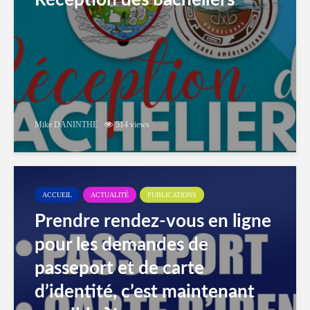
Réception des bacheliers
Mike DANINTHE
514 views
ACCUEIL
ACTUALITÉ
PUBLICATIONS
Prendre rendez-vous en ligne
pour les demandes de
passeport et de carte
d’identité, c’est maintenant