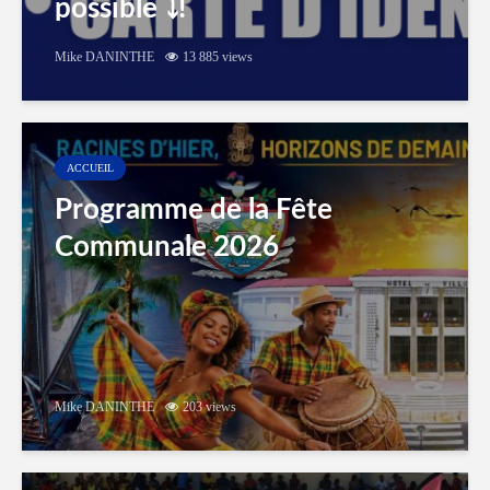
possible ⤵️!
Mike DANINTHE
13 885 views
ACCUEIL
Programme de la Fête
Communale 2026
Mike DANINTHE
203 views