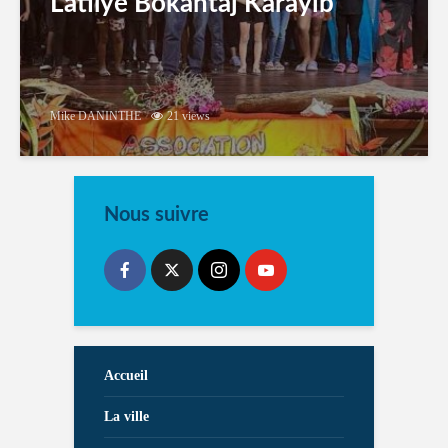
Latilyé Bokantaj Karayib
Mike DANINTHE
21 views
Nous suivre
Accueil
La ville