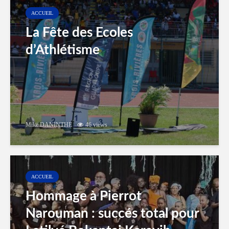
ACCUEIL
La Fête des Ecoles
d’Athlétisme
Mike DANINTHE
46 views
ACCUEIL
Hommage à Pierrot
Narouman : succés total pour