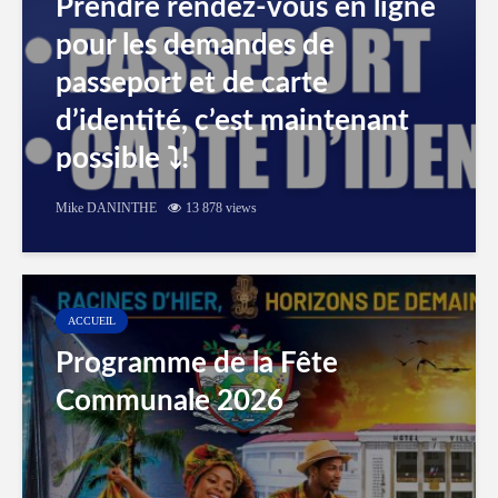
Prendre rendez-vous en ligne
pour les demandes de
passeport et de carte
d’identité, c’est maintenant
possible ⤵️!
Mike DANINTHE
13 878 views
ACCUEIL
Programme de la Fête
Communale 2026