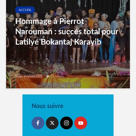
ACCUEIL
Hommage à Pierrot
Narouman : succés total pour
Latilyé Bokantaj Karayib
Mike DANINTHE
21 views
Nous suivre