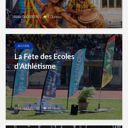
Mike DANINTHE
153 views
ACCUEIL
La Fête des Ecoles
d’Athlétisme
Mike DANINTHE
44 views