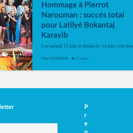
Hommage à Pierrot
Narouman : succés total
pour Latilyé Bokantaj
Karayib
Les samedi 13 juin et dimanche 14 juin s’est ten
le Gwan VAN Mené Nou Alé, un hommage
vibrant à Pierrot Narouman, organisé par
Mike DANINTHE
21 views
l’association Latilyé Bokantaj Karayib. Ce
spectacle de fin d’année, présenté à la salle...
etter
P
r
e
n