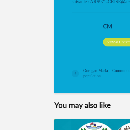
suivante : ARS971-CRISE@ars.
CM
VIEW ALL POST
Ouragan Maria – Communiq
population
You may also like