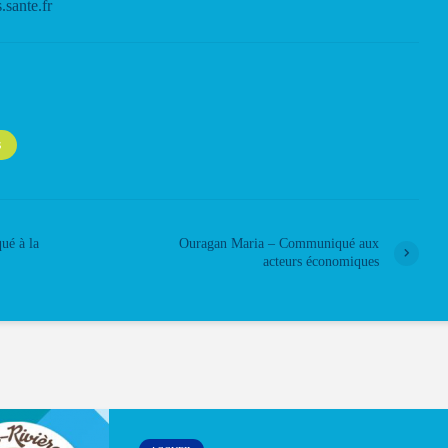
sante.fr
S
ué à la
Ouragan Maria – Communiqué aux
acteurs économiques