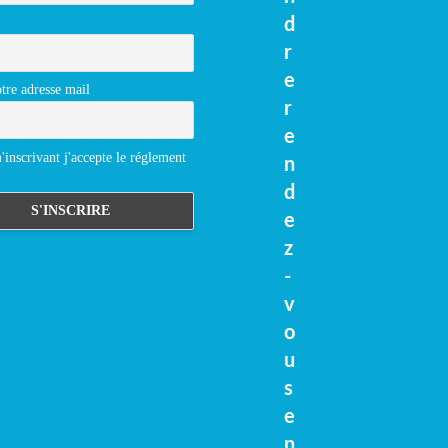
d
r
e
tre adresse mail
r
e
inscrivant j'accepte le réglement
n
d
e
z
-
v
o
u
s
e
n