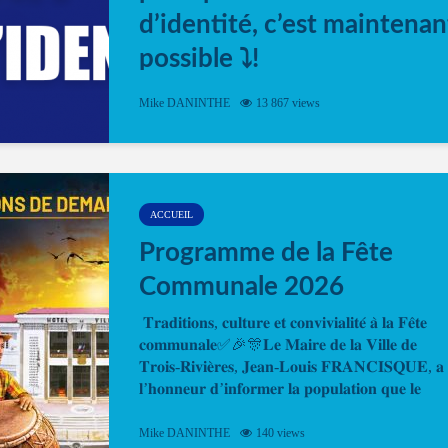
d’identité, c’est maintenan
possible ⤵️!
Désormais, il est possible de prendre rendez-vou
Mike DANINTHE
13 867 views
en ligne pour faire ou renouveler la carte d’identi
ou le passeport. Cela vous permettra de gagner d
temps. En quelques clics, votre rendez-vous en
ligne est...
ACCUEIL
Programme de la Fête
Communale 2026
𝐓𝐫𝐚𝐝𝐢𝐭𝐢𝐨𝐧𝐬, 𝐜𝐮𝐥𝐭𝐮𝐫𝐞 𝐞𝐭 𝐜𝐨𝐧𝐯𝐢𝐯𝐢𝐚𝐥𝐢𝐭𝐞́ 𝐚̀ 𝐥𝐚 𝐅𝐞̂𝐭𝐞
𝐜𝐨𝐦𝐦𝐮𝐧𝐚𝐥𝐞✅🎉🎊𝐋𝐞 𝐌𝐚𝐢𝐫𝐞 𝐝𝐞 𝐥𝐚 𝐕𝐢𝐥𝐥𝐞 𝐝𝐞
𝐓𝐫𝐨𝐢𝐬-𝐑𝐢𝐯𝐢𝐞̀𝐫𝐞𝐬, 𝐉𝐞𝐚𝐧-𝐋𝐨𝐮𝐢𝐬 𝐅𝐑𝐀𝐍𝐂𝐈𝐒𝐐𝐔𝐄, 𝐚
𝐥’𝐡𝐨𝐧𝐧𝐞𝐮𝐫 𝐝’𝐢𝐧𝐟𝐨𝐫𝐦𝐞𝐫 𝐥𝐚 𝐩𝐨𝐩𝐮𝐥𝐚𝐭𝐢𝐨𝐧 𝐪𝐮𝐞 𝐥𝐞
𝐩𝐫𝐨𝐠𝐫𝐚𝐦𝐦𝐞 𝐨𝐟𝐟𝐢𝐜𝐢𝐞𝐥 𝐝𝐞 𝐥𝐚 𝐅𝐞̂𝐭𝐞...
Mike DANINTHE
140 views