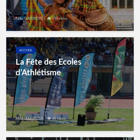
Mike DANINTHE
198 views
ACCUEIL
La Fête des Ecoles
d’Athlétisme
Mike DANINTHE
46 views