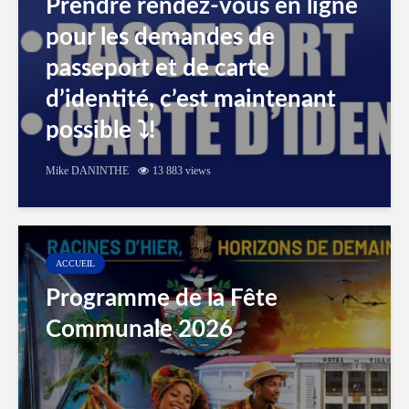
Prendre rendez-vous en ligne
pour les demandes de
passeport et de carte
d’identité, c’est maintenant
possible ⤵️!
Mike DANINTHE
13 883 views
ACCUEIL
Programme de la Fête
Communale 2026