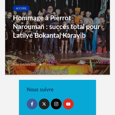
ACCUEIL
Hommage à Pierrot
Narouman : succés total pour
Latilyé Bokantaj Karayib
Mike DANINTHE
21 views
Nous suivre