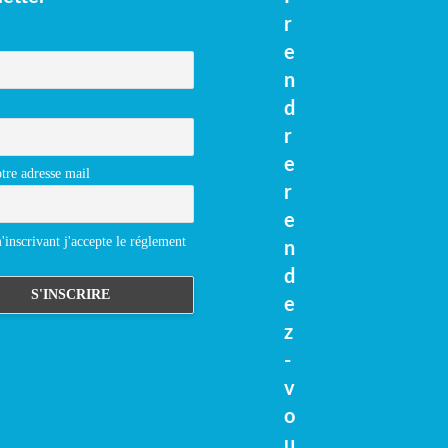
r
e
n
d
r
e
tre adresse mail
r
e
inscrivant j'accepte le réglement
n
d
e
z
-
v
o
u