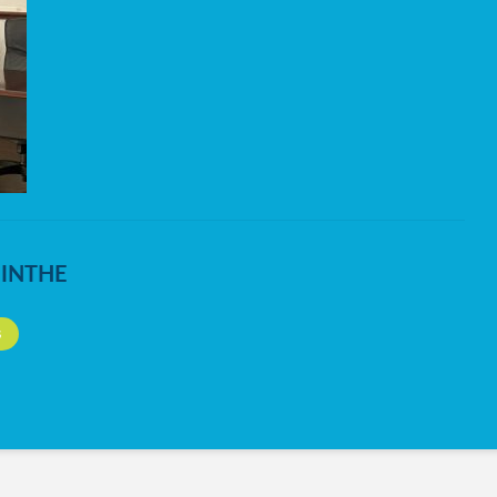
NINTHE
S