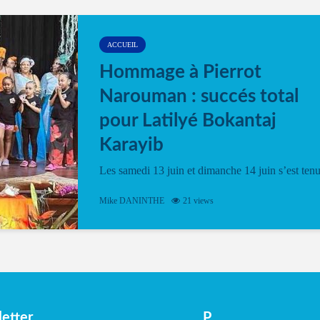
ACCUEIL
Hommage à Pierrot
Narouman : succés total
pour Latilyé Bokantaj
Karayib
Les samedi 13 juin et dimanche 14 juin s’est ten
le Gwan VAN Mené Nou Alé, un hommage
vibrant à Pierrot Narouman, organisé par
Mike DANINTHE
21 views
l’association Latilyé Bokantaj Karayib. Ce
spectacle de fin d’année, présenté à la salle...
etter
P