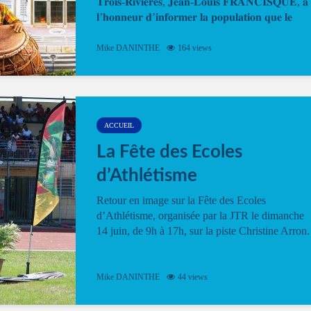
𝐓𝐫𝐨𝐢𝐬-𝐑𝐢𝐯𝐢𝐞̀𝐫𝐞𝐬, 𝐉𝐞𝐚𝐧-𝐋𝐨𝐮𝐢𝐬 𝐅𝐑𝐀𝐍𝐂𝐈𝐒𝐐𝐔𝐄, 𝐚
𝐥’𝐡𝐨𝐧𝐧𝐞𝐮𝐫 𝐝’𝐢𝐧𝐟𝐨𝐫𝐦𝐞𝐫 𝐥𝐚 𝐩𝐨𝐩𝐮𝐥𝐚𝐭𝐢𝐨𝐧 𝐪𝐮𝐞 𝐥𝐞
𝐩𝐫𝐨𝐠𝐫𝐚𝐦𝐦𝐞 𝐨𝐟𝐟𝐢𝐜𝐢𝐞𝐥 𝐝𝐞 𝐥𝐚 𝐅𝐞̂𝐭𝐞...
Mike DANINTHE
164 views
ACCUEIL
La Fête des Ecoles
d’Athlétisme
Retour en image sur la Fête des Ecoles
d’Athlétisme, organisée par la JTR le dimanche
14 juin, de 9h à 17h, sur la piste Christine Arron.
Mike DANINTHE
44 views