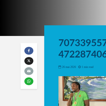
70733955
47228740
26 mai 2026
1 min read