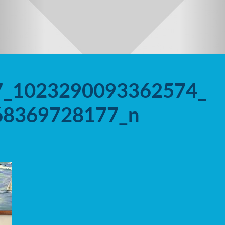
7_1023290093362574_
68369728177_n