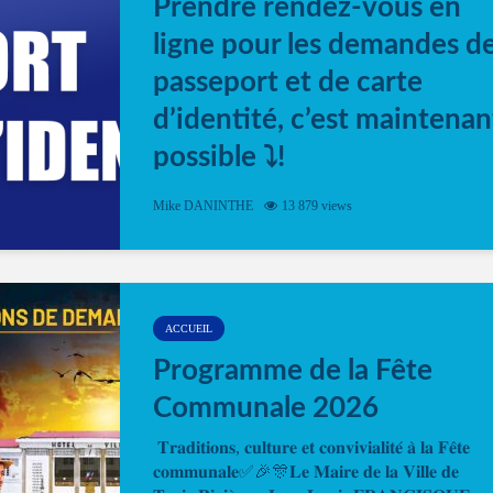
Prendre rendez-vous en
ligne pour les demandes d
passeport et de carte
d’identité, c’est maintenan
possible ⤵️!
Désormais, il est possible de prendre rendez-vou
Mike DANINTHE
13 879 views
en ligne pour faire ou renouveler la carte d’identi
ou le passeport. Cela vous permettra de gagner d
temps. En quelques clics, votre rendez-vous en
ligne est...
ACCUEIL
Programme de la Fête
Communale 2026
𝐓𝐫𝐚𝐝𝐢𝐭𝐢𝐨𝐧𝐬, 𝐜𝐮𝐥𝐭𝐮𝐫𝐞 𝐞𝐭 𝐜𝐨𝐧𝐯𝐢𝐯𝐢𝐚𝐥𝐢𝐭𝐞́ 𝐚̀ 𝐥𝐚 𝐅𝐞̂𝐭𝐞
𝐜𝐨𝐦𝐦𝐮𝐧𝐚𝐥𝐞✅🎉🎊𝐋𝐞 𝐌𝐚𝐢𝐫𝐞 𝐝𝐞 𝐥𝐚 𝐕𝐢𝐥𝐥𝐞 𝐝𝐞