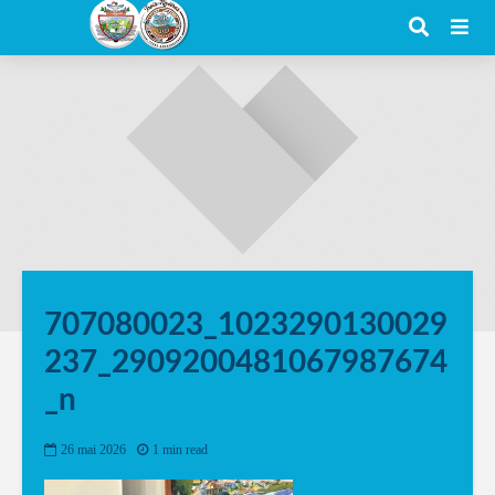
707080023_1023290130029
237_2909200481067987674
_n
26 mai 2026
1 min read