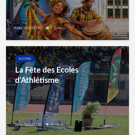
Mike DANINTHE
172 views
ACCUEIL
La Fête des Ecoles
d’Athlétisme
Mike DANINTHE
46 views