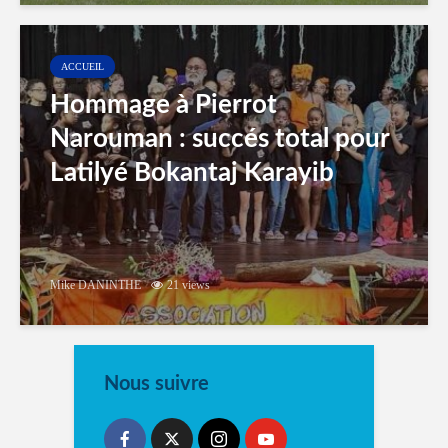
ACCUEIL
Hommage à Pierrot
Narouman : succés total pour
Latilyé Bokantaj Karayib
Mike DANINTHE
21 views
Nous suivre