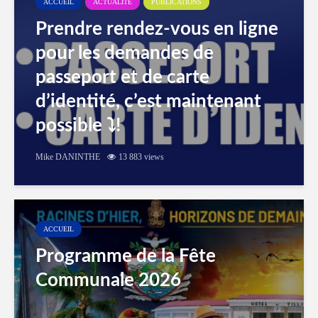
ACCUEIL
ACTUALITÉ
PUBLICATIONS
Prendre rendez-vous en ligne
pour les demandes de
passeport et de carte
d’identité, c’est maintenant
possible ⤵️!
Mike DANINTHE
13 883 views
ACCUEIL
Programme de la Fête
Communale 2026