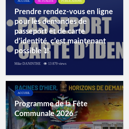
ACCUEIL
ACTUALITÉ
PUBLICATIONS
Prendre rendez-vous en ligne
pour les demandes de
passeport et de carte
d’identité, c’est maintenant
possible ⤵️!
Mike DANINTHE
13 879 views
ACCUEIL
Programme de la Fête
Communale 2026