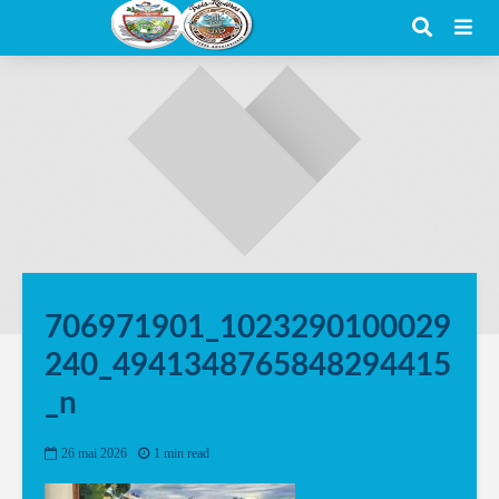
706971901_1023290100029
240_4941348765848294415
_n
26 mai 2026
1 min read