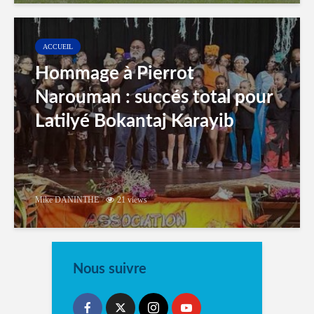
ACCUEIL
Hommage à Pierrot
Narouman : succés total pour
Latilyé Bokantaj Karayib
Mike DANINTHE
21 views
Nous suivre