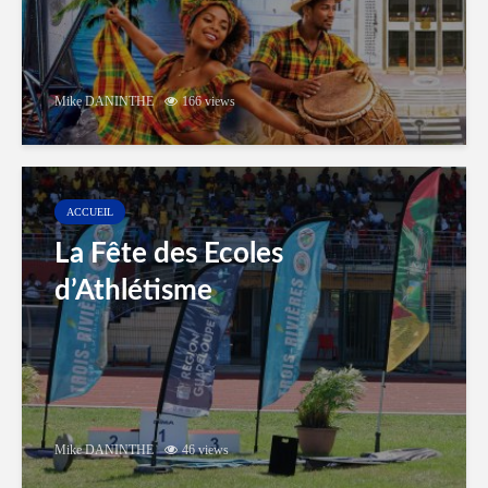
Mike DANINTHE
166 views
ACCUEIL
La Fête des Ecoles
d’Athlétisme
Mike DANINTHE
46 views