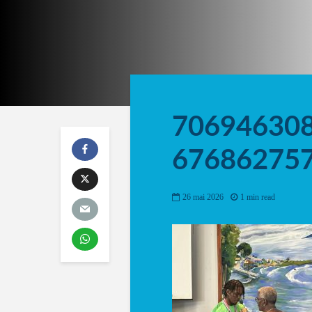
70694630
67686275
26 mai 2026
1 min read