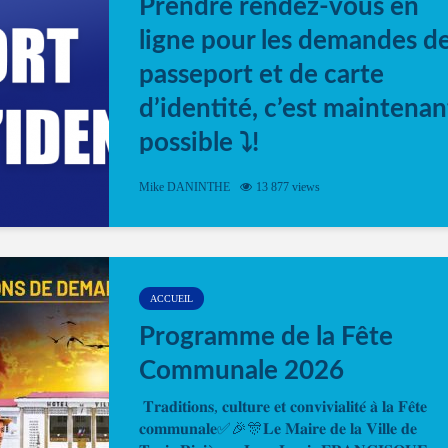
Prendre rendez-vous en
ligne pour les demandes d
passeport et de carte
d’identité, c’est maintenan
possible ⤵️!
Désormais, il est possible de prendre rendez-vou
Mike DANINTHE
13 877 views
en ligne pour faire ou renouveler la carte d’identi
ou le passeport. Cela vous permettra de gagner d
temps. En quelques clics, votre rendez-vous en
ligne est...
ACCUEIL
Programme de la Fête
Communale 2026
𝐓𝐫𝐚𝐝𝐢𝐭𝐢𝐨𝐧𝐬, 𝐜𝐮𝐥𝐭𝐮𝐫𝐞 𝐞𝐭 𝐜𝐨𝐧𝐯𝐢𝐯𝐢𝐚𝐥𝐢𝐭𝐞́ 𝐚̀ 𝐥𝐚 𝐅𝐞̂𝐭𝐞
𝐜𝐨𝐦𝐦𝐮𝐧𝐚𝐥𝐞✅🎉🎊𝐋𝐞 𝐌𝐚𝐢𝐫𝐞 𝐝𝐞 𝐥𝐚 𝐕𝐢𝐥𝐥𝐞 𝐝𝐞