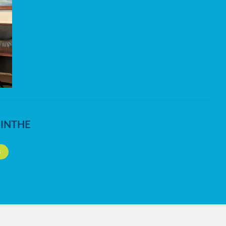
NINTHE
S