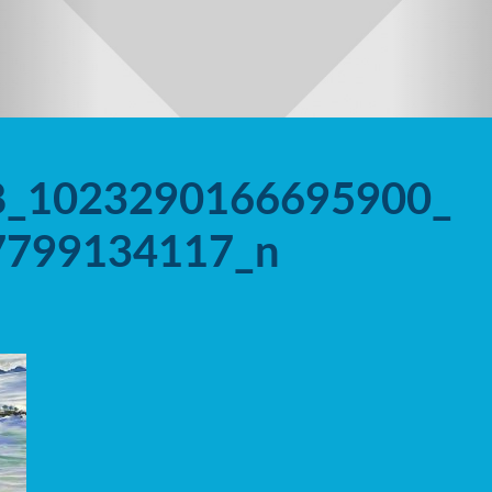
8_1023290166695900_
7799134117_n