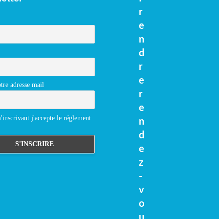
r
e
n
d
r
e
tre adresse mail
r
e
inscrivant j'accepte le réglement
n
d
e
z
-
v
o
u