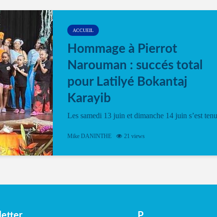
ACCUEIL
Hommage à Pierrot
Narouman : succés total
pour Latilyé Bokantaj
Karayib
Les samedi 13 juin et dimanche 14 juin s’est ten
le Gwan VAN Mené Nou Alé, un hommage
vibrant à Pierrot Narouman, organisé par
Mike DANINTHE
21 views
l’association Latilyé Bokantaj Karayib. Ce
spectacle de fin d’année, présenté à la salle...
etter
P