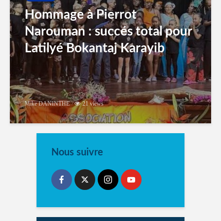
Hommage à Pierrot
Narouman : succés total pour
Latilyé Bokantaj Karayib
Mike DANINTHE
21 views
Nous suivre