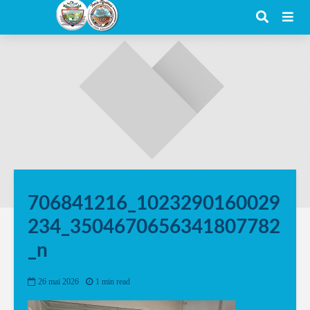
706841216_1023290160029
234_3504670656341807782
_n
26 mai 2026
1 min read