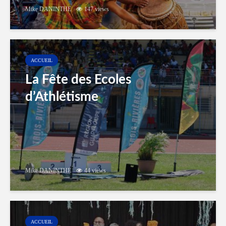
Mike DANINTHE
147 views
ACCUEIL
La Fête des Ecoles
d’Athlétisme
Mike DANINTHE
44 views
ACCUEIL