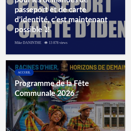
pour les demandes de
passeport et de carte
d’identité, c’est maintenant
possible ⤵️!
Mike DANINTHE
13 878 views
ACCUEIL
Programme de la Fête
Communale 2026