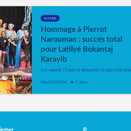
ACCUEIL
Hommage à Pierrot
Narouman : succés total
pour Latilyé Bokantaj
Karayib
Les samedi 13 juin et dimanche 14 juin s’est ten
le Gwan VAN Mené Nou Alé, un hommage
vibrant à Pierrot Narouman, organisé par
Mike DANINTHE
21 views
l’association Latilyé Bokantaj Karayib. Ce
spectacle de fin d’année, présenté à la salle...
etter
P