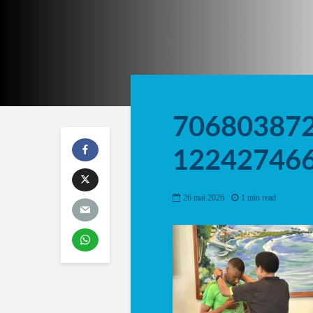
70680387
12242746
26 mai 2026
1 min read