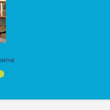
NINTHE
S