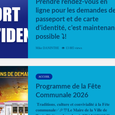
Prendre rendez-vous en
ligne pour les demandes d
passeport et de carte
d’identité, c’est maintenan
possible ⤵️!
Désormais, il est possible de prendre rendez-vou
Mike DANINTHE
13 885 views
en ligne pour faire ou renouveler la carte d’identi
ou le passeport. Cela vous permettra de gagner d
temps. En quelques clics, votre rendez-vous en
ligne est...
ACCUEIL
Programme de la Fête
Communale 2026
𝐓𝐫𝐚𝐝𝐢𝐭𝐢𝐨𝐧𝐬, 𝐜𝐮𝐥𝐭𝐮𝐫𝐞 𝐞𝐭 𝐜𝐨𝐧𝐯𝐢𝐯𝐢𝐚𝐥𝐢𝐭𝐞́ 𝐚̀ 𝐥𝐚 𝐅𝐞̂𝐭𝐞
𝐜𝐨𝐦𝐦𝐮𝐧𝐚𝐥𝐞✅🎉🎊𝐋𝐞 𝐌𝐚𝐢𝐫𝐞 𝐝𝐞 𝐥𝐚 𝐕𝐢𝐥𝐥𝐞 𝐝𝐞