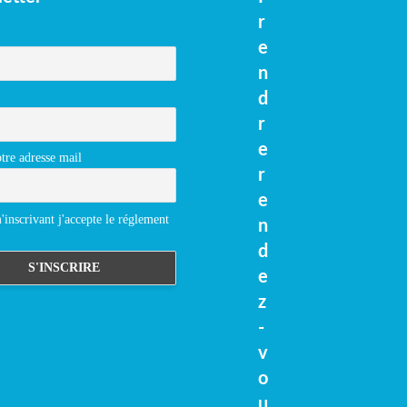
r
e
n
d
r
e
tre adresse mail
r
e
inscrivant j'accepte le réglement
n
d
e
z
-
v
o
u