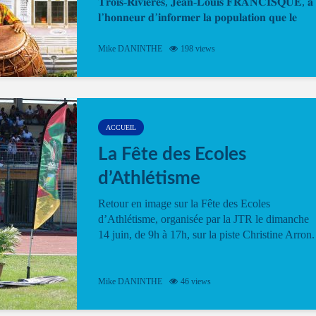
𝐓𝐫𝐨𝐢𝐬-𝐑𝐢𝐯𝐢𝐞̀𝐫𝐞𝐬, 𝐉𝐞𝐚𝐧-𝐋𝐨𝐮𝐢𝐬 𝐅𝐑𝐀𝐍𝐂𝐈𝐒𝐐𝐔𝐄, 𝐚
𝐥’𝐡𝐨𝐧𝐧𝐞𝐮𝐫 𝐝’𝐢𝐧𝐟𝐨𝐫𝐦𝐞𝐫 𝐥𝐚 𝐩𝐨𝐩𝐮𝐥𝐚𝐭𝐢𝐨𝐧 𝐪𝐮𝐞 𝐥𝐞
𝐩𝐫𝐨𝐠𝐫𝐚𝐦𝐦𝐞 𝐨𝐟𝐟𝐢𝐜𝐢𝐞𝐥 𝐝𝐞 𝐥𝐚 𝐅𝐞̂𝐭𝐞...
Mike DANINTHE
198 views
ACCUEIL
La Fête des Ecoles
d’Athlétisme
Retour en image sur la Fête des Ecoles
d’Athlétisme, organisée par la JTR le dimanche
14 juin, de 9h à 17h, sur la piste Christine Arron.
Mike DANINTHE
46 views