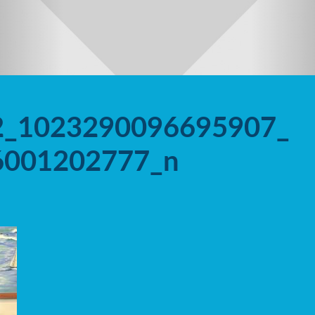
2_1023290096695907_
6001202777_n