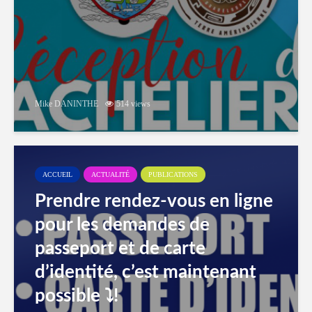
Mike DANINTHE
514 views
ACCUEIL
ACTUALITÉ
PUBLICATIONS
Prendre rendez-vous en ligne
pour les demandes de
passeport et de carte
d’identité, c’est maintenant
possible ⤵️!