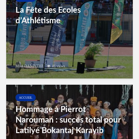
La Fête des Ecoles
d’Athlétisme
Mike DANINTHE
46 views
ACCUEIL
Hommage à Pierrot
Narouman : succés total pour
Latilyé Bokantaj Karayib