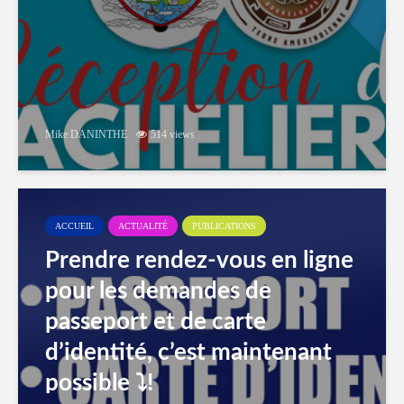
Mike DANINTHE
514 views
ACCUEIL
ACTUALITÉ
PUBLICATIONS
Prendre rendez-vous en ligne
pour les demandes de
passeport et de carte
d’identité, c’est maintenant
possible ⤵️!