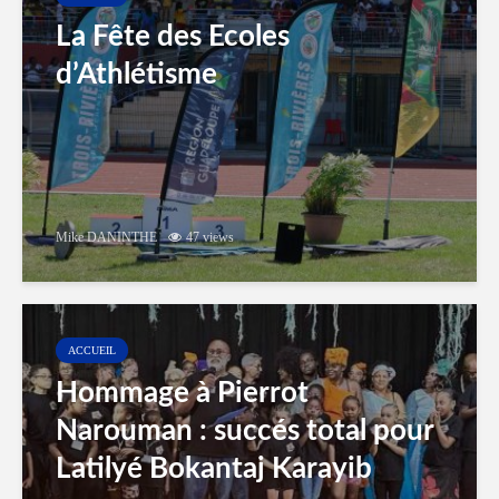
La Fête des Ecoles
d’Athlétisme
Mike DANINTHE
47 views
ACCUEIL
Hommage à Pierrot
Narouman : succés total pour
Latilyé Bokantaj Karayib