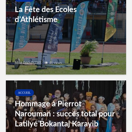
La Fête des Ecoles
d’Athlétisme
Mike DANINTHE
46 views
ACCUEIL
Hommage à Pierrot
Narouman : succés total pour
Latilyé Bokantaj Karayib