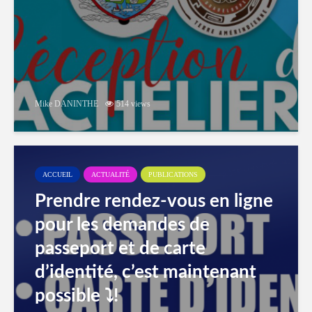
Mike DANINTHE
514 views
ACCUEIL
ACTUALITÉ
PUBLICATIONS
Prendre rendez-vous en ligne
pour les demandes de
passeport et de carte
d’identité, c’est maintenant
possible ⤵️!