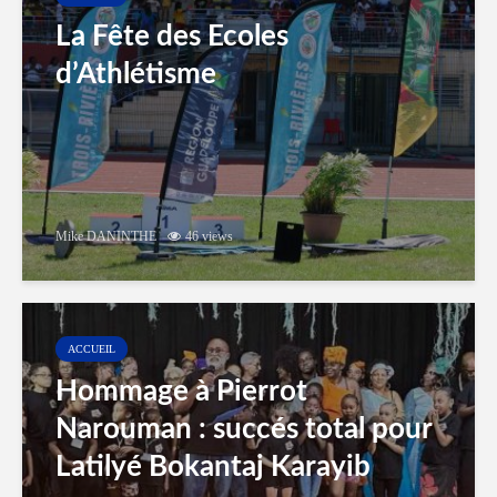
La Fête des Ecoles
d’Athlétisme
Mike DANINTHE
46 views
ACCUEIL
Hommage à Pierrot
Narouman : succés total pour
Latilyé Bokantaj Karayib