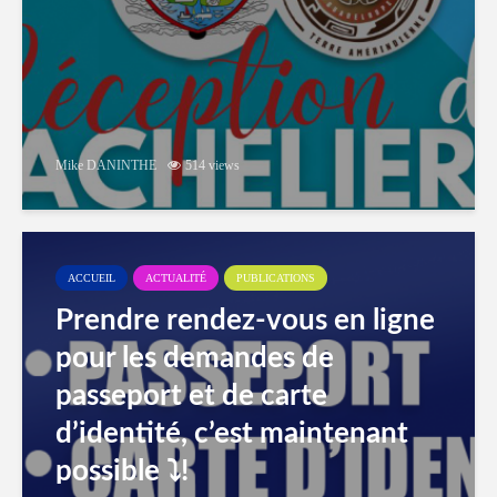
Mike DANINTHE
514 views
ACCUEIL
ACTUALITÉ
PUBLICATIONS
Prendre rendez-vous en ligne
pour les demandes de
passeport et de carte
d’identité, c’est maintenant
possible ⤵️!