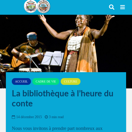
ACCUEIL
CADRE DE VIE
CULTURE
La bibliothèque à l’heure du
conte
14 décembre 2015
3 min read
Nous vous invitons à prendre part nombreux aux