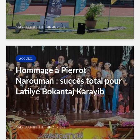
Mike DANINTHE
46 views
ACCUEIL
Hommage à Pierrot
Narouman : succés total pour
Latilyé Bokantaj Karayib
Mike DANINTHE
21 views