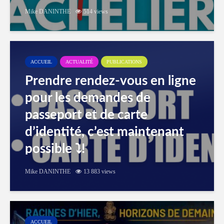
Mike DANINTHE
514 views
ACCUEIL
ACTUALITÉ
PUBLICATIONS
Prendre rendez-vous en ligne
pour les demandes de
passeport et de carte
d’identité, c’est maintenant
possible ⤵️!
Mike DANINTHE
13 883 views
ACCUEIL