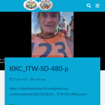
KKC_ITW-SD-480-p
21 mars 2022
1 min read
https://villetroisrivieres.fr/wordpress/wp-
content/uploads/2022/03/KKC_ITW-SD-480-p.mov