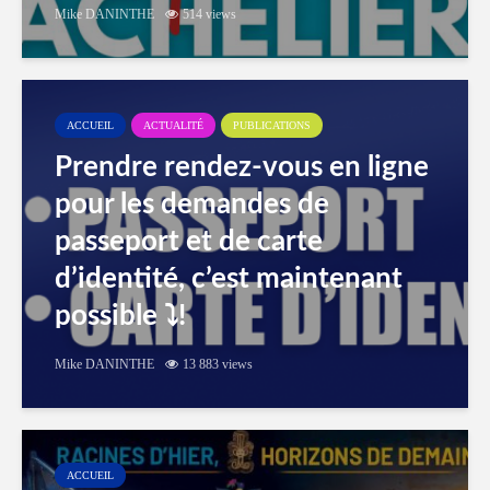
Mike DANINTHE
514 views
ACCUEIL
ACTUALITÉ
PUBLICATIONS
Prendre rendez-vous en ligne
pour les demandes de
passeport et de carte
d’identité, c’est maintenant
possible ⤵️!
Mike DANINTHE
13 883 views
ACCUEIL