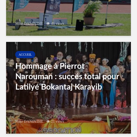
Mike DANINTHE
46 views
ACCUEIL
Hommage à Pierrot
Narouman : succés total pour
Latilyé Bokantaj Karayib
Mike DANINTHE
21 views