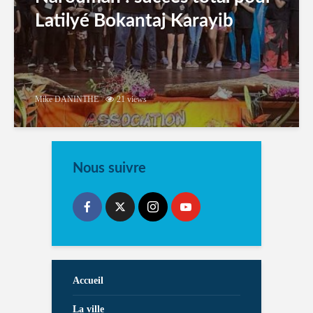
Latilyé Bokantaj Karayib
Mike DANINTHE
21 views
Nous suivre
Accueil
La ville