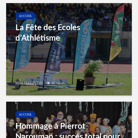
ACCUEIL
La Fête des Ecoles
d’Athlétisme
Mike DANINTHE
46 views
ACCUEIL
Hommage à Pierrot
Narouman : succés total pour