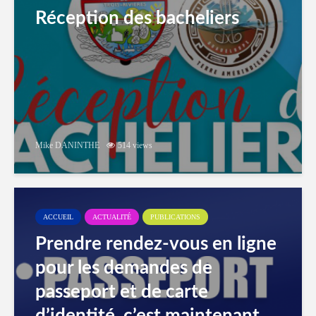
Réception des bacheliers
Mike DANINTHE
514 views
ACCUEIL
ACTUALITÉ
PUBLICATIONS
Prendre rendez-vous en ligne
pour les demandes de
passeport et de carte