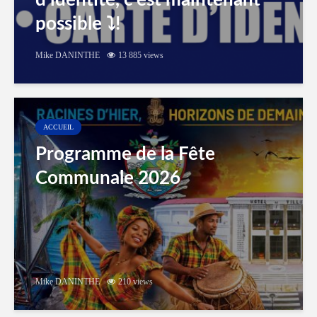
d’identité, c’est maintenant
possible ⤵️!
Mike DANINTHE
13 885 views
ACCUEIL
Programme de la Fête
Communale 2026
Mike DANINTHE
210 views