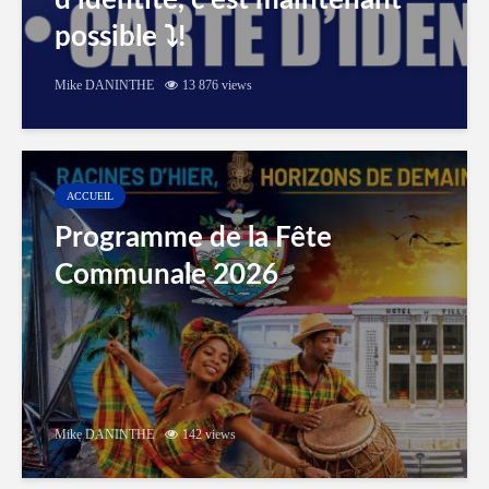
d’identité, c’est maintenant
possible ⤵️!
Mike DANINTHE
13 876 views
ACCUEIL
Programme de la Fête
Communale 2026
Mike DANINTHE
142 views