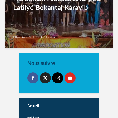
Latilyé Bokantaj Karayib
Mike DANINTHE
21 views
Nous suivre
Accueil
La ville