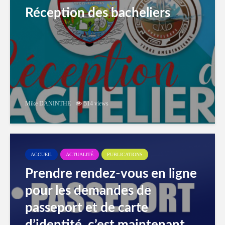
Réception des bacheliers
Mike DANINTHE
514 views
ACCUEIL
ACTUALITÉ
PUBLICATIONS
Prendre rendez-vous en ligne
pour les demandes de
passeport et de carte