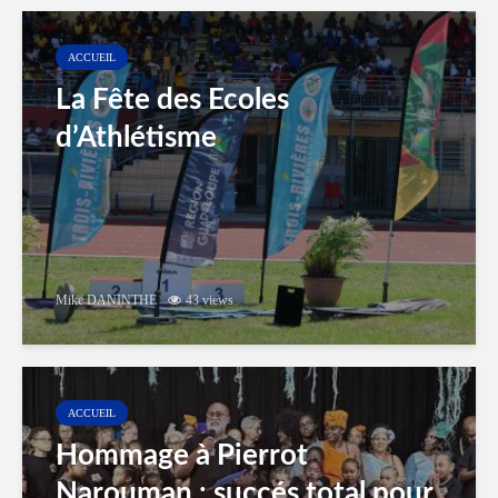
ACCUEIL
La Fête des Ecoles
d’Athlétisme
Mike DANINTHE
43 views
ACCUEIL
Hommage à Pierrot
Narouman : succés total pour