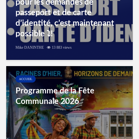
pour les demandes de
passeport et de carte
d’identité, c’est maintenant
possible ⤵️!
Mike DANINTHE
13 883 views
ACCUEIL
Programme de la Fête
Communale 2026