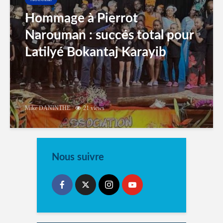
Hommage à Pierrot
Narouman : succés total pour
Latilyé Bokantaj Karayib
Mike DANINTHE
21 views
Nous suivre