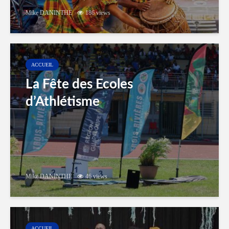
Mike DANINTHE
186 views
ACCUEIL
La Fête des Ecoles
d’Athlétisme
Mike DANINTHE
46 views
ACCUEIL