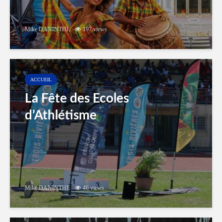
Mike DANINTHE
197 views
ACCUEIL
La Fête des Ecoles
d’Athlétisme
Mike DANINTHE
46 views