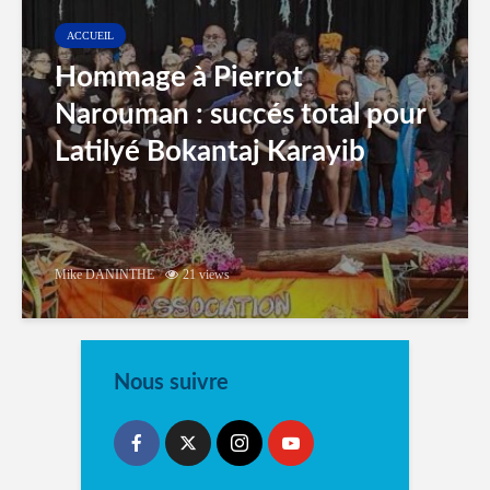
ACCUEIL
Hommage à Pierrot
Narouman : succés total pour
Latilyé Bokantaj Karayib
Mike DANINTHE
21 views
Nous suivre