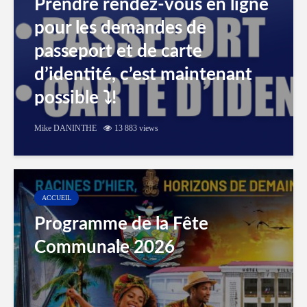
Prendre rendez-vous en ligne
pour les demandes de
passeport et de carte
d’identité, c’est maintenant
possible ⤵️!
Mike DANINTHE
13 883 views
ACCUEIL
Programme de la Fête
Communale 2026