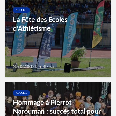
ACCUEIL
La Fête des Ecoles
d’Athlétisme
Mike DANINTHE
43 views
ACCUEIL
Hommage à Pierrot
Narouman : succés total pour