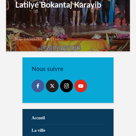
Latilyé Bokantaj Karayib
Mike DANINTHE
21 views
Nous suivre
Accueil
La ville