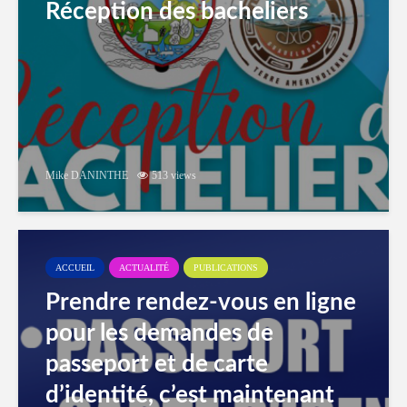
Réception des bacheliers
Mike DANINTHE
513 views
ACCUEIL
ACTUALITÉ
PUBLICATIONS
Prendre rendez-vous en ligne
pour les demandes de
passeport et de carte
d’identité, c’est maintenant