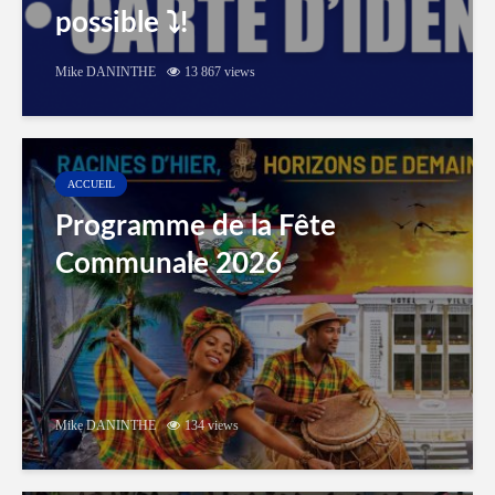
possible ⤵️!
Mike DANINTHE
13 867 views
ACCUEIL
Programme de la Fête
Communale 2026
Mike DANINTHE
134 views