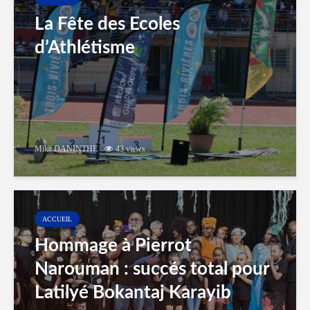
La Fête des Ecoles
d’Athlétisme
Mike DANINTHE
43 views
ACCUEIL
Hommage à Pierrot
Narouman : succés total pour
Latilyé Bokantaj Karayib