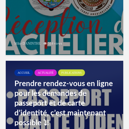
Mike DANINTHE
514 views
ACCUEIL
ACTUALITÉ
PUBLICATIONS
Prendre rendez-vous en ligne
pour les demandes de
passeport et de carte
d’identité, c’est maintenant
possible ⤵️!