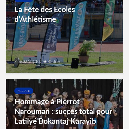
La Fête des Ecoles
d’Athlétisme
Mike DANINTHE
46 views
ACCUEIL
Hommage à Pierrot
Narouman : succés total pour
Latilyé Bokantaj Karayib