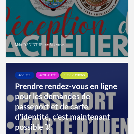
Mike DANINTHE
514 views
ACCUEIL
ACTUALITÉ
PUBLICATIONS
Prendre rendez-vous en ligne
pour les demandes de
passeport et de carte
d’identité, c’est maintenant
possible ⤵️!