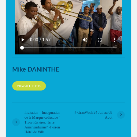
Mike DANINTHE
VIEW ALL POSTS
Invitation – Inauguration
# GranWach 24 Juil au 09
de la Marque collective ”
Aout
Trois-Rivières, Terre
Ameriendienne” -Perron
Hôtel de Ville