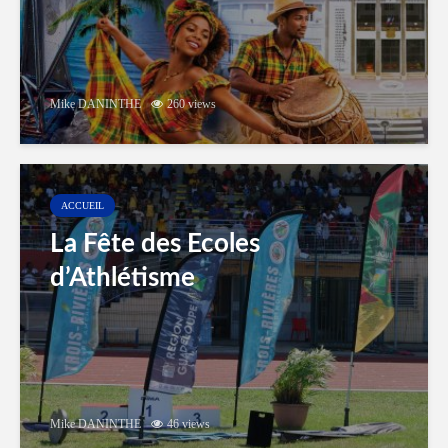
Mike DANINTHE
260 views
ACCUEIL
La Fête des Ecoles
d’Athlétisme
Mike DANINTHE
46 views