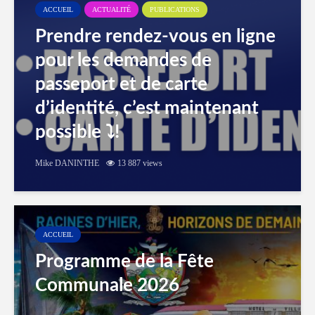
ACCUEIL
ACTUALITÉ
PUBLICATIONS
Prendre rendez-vous en ligne
pour les demandes de
passeport et de carte
d’identité, c’est maintenant
possible ⤵️!
Mike DANINTHE
13 887 views
ACCUEIL
Programme de la Fête
Communale 2026