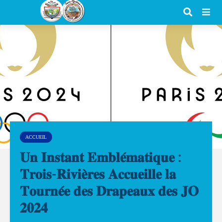
ACCUEIL
𝐔𝐧 𝐈𝐧𝐬𝐭𝐚𝐧𝐭 𝐄𝐦𝐛𝐥𝐞́𝐦𝐚𝐭𝐢𝐪𝐮𝐞 :
𝐓𝐫𝐨𝐢𝐬-𝐑𝐢𝐯𝐢𝐞̀𝐫𝐞𝐬 𝐀𝐜𝐜𝐮𝐞𝐢𝐥𝐥𝐞 𝐥𝐚
𝐓𝐨𝐮𝐫𝐧𝐞́𝐞 𝐝𝐞𝐬 𝐃𝐫𝐚𝐩𝐞𝐚𝐮𝐱 𝐝𝐞𝐬 𝐉𝐎
𝟐𝟎𝟐𝟒