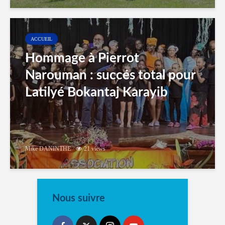
ACCUEIL
Hommage à Pierrot
Narouman : succés total pour
Latilyé Bokantaj Karayib
Mike DANINTHE
21 views
Nous suivre