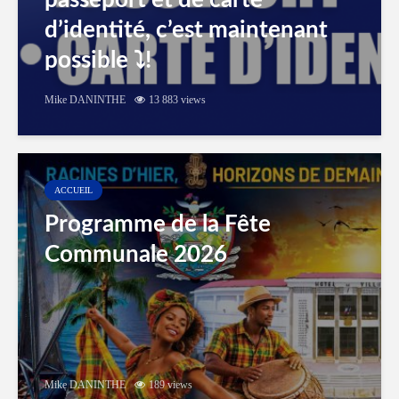
passeport et de carte
d’identité, c’est maintenant
possible ⤵️!
Mike DANINTHE
13 883 views
ACCUEIL
Programme de la Fête
Communale 2026
Mike DANINTHE
189 views