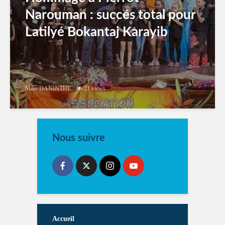
Narouman : succés total pour
Latilyé Bokantaj Karayib
Mike DANINTHE
21 views
Nous suivre
Accueil