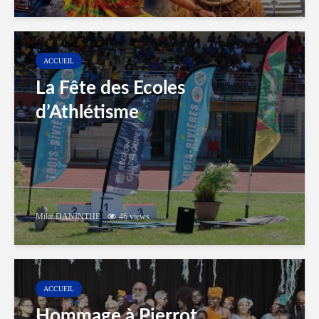
ACCUEIL
La Fête des Ecoles
d’Athlétisme
Mike DANINTHE
46 views
ACCUEIL
Hommage à Pierrot