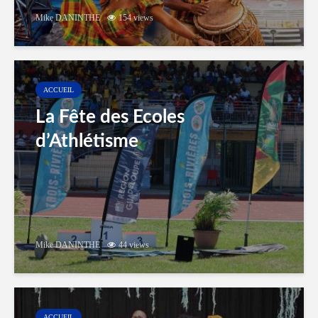
Mike DANINTHE
154 views
ACCUEIL
La Fête des Ecoles
d’Athlétisme
Mike DANINTHE
44 views
ACCUEIL