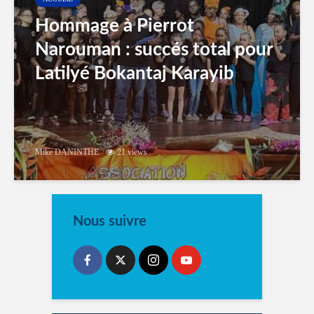
Hommage à Pierrot
Narouman : succés total pour
Latilyé Bokantaj Karayib
Mike DANINTHE
21 views
Nous suivre