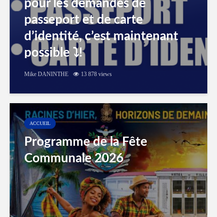
pour les demandes de
passeport et de carte
d’identité, c’est maintenant
possible ⤵️!
Mike DANINTHE
13 878 views
ACCUEIL
Programme de la Fête
Communale 2026