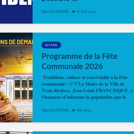
Désormais, il est possible de prendre rendez-vou
Mike DANINTHE
13 878 views
en ligne pour faire ou renouveler la carte d’identi
ou le passeport. Cela vous permettra de gagner d
temps. En quelques clics, votre rendez-vous en
ligne est...
ACCUEIL
Programme de la Fête
Communale 2026
𝐓𝐫𝐚𝐝𝐢𝐭𝐢𝐨𝐧𝐬, 𝐜𝐮𝐥𝐭𝐮𝐫𝐞 𝐞𝐭 𝐜𝐨𝐧𝐯𝐢𝐯𝐢𝐚𝐥𝐢𝐭𝐞́ 𝐚̀ 𝐥𝐚 𝐅𝐞̂𝐭𝐞
𝐜𝐨𝐦𝐦𝐮𝐧𝐚𝐥𝐞✅🎉🎊𝐋𝐞 𝐌𝐚𝐢𝐫𝐞 𝐝𝐞 𝐥𝐚 𝐕𝐢𝐥𝐥𝐞 𝐝𝐞
𝐓𝐫𝐨𝐢𝐬-𝐑𝐢𝐯𝐢𝐞̀𝐫𝐞𝐬, 𝐉𝐞𝐚𝐧-𝐋𝐨𝐮𝐢𝐬 𝐅𝐑𝐀𝐍𝐂𝐈𝐒𝐐𝐔𝐄, 𝐚
𝐥’𝐡𝐨𝐧𝐧𝐞𝐮𝐫 𝐝’𝐢𝐧𝐟𝐨𝐫𝐦𝐞𝐫 𝐥𝐚 𝐩𝐨𝐩𝐮𝐥𝐚𝐭𝐢𝐨𝐧 𝐪𝐮𝐞 𝐥𝐞
𝐩𝐫𝐨𝐠𝐫𝐚𝐦𝐦𝐞 𝐨𝐟𝐟𝐢𝐜𝐢𝐞𝐥 𝐝𝐞 𝐥𝐚 𝐅𝐞̂𝐭𝐞...
Mike DANINTHE
160 views