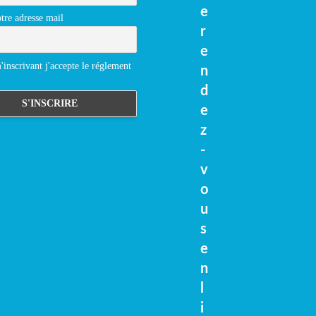
e
tre adresse mail
r
e
inscrivant j'accepte le réglement
n
d
e
z
-
v
o
u
s
e
n
l
i