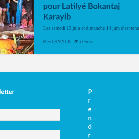
pour Latilyé Bokantaj
Karayib
Les samedi 13 juin et dimanche 14 juin s’est ten
le Gwan VAN Mené Nou Alé, un hommage
vibrant à Pierrot Narouman, organisé par
Mike DANINTHE
21 views
l’association Latilyé Bokantaj Karayib. Ce
spectacle de fin d’année, présenté à la salle...
etter
P
r
e
n
d
r