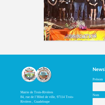
Newsl
Prénom
Mairie de Trois-Rivières
Nom
84, rue de l’Hôtel de ville, 97114 Trois-
Rivières , Guadeloupe