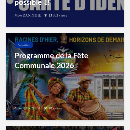
possible ⤵️!
Mike DANINTHE
13 883 views
ACCUEIL
Programme de la Fête
Communale 2026
Mike DANINTHE
185 views