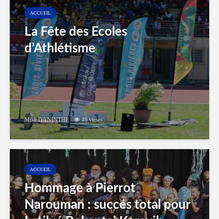
ACCUEIL
La Fête des Ecoles
d’Athlétisme
Mike DANINTHE
46 views
ACCUEIL
Hommage à Pierrot
Narouman : succés total pour