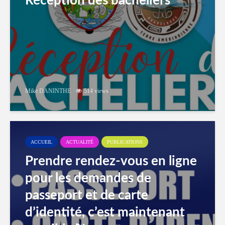
Réception des bacheliers
Mike DANINTHE
514 views
ACCUEIL
ACTUALITÉ
PUBLICATIONS
Prendre rendez-vous en ligne
pour les demandes de
passeport et de carte
d’identité, c’est maintenant