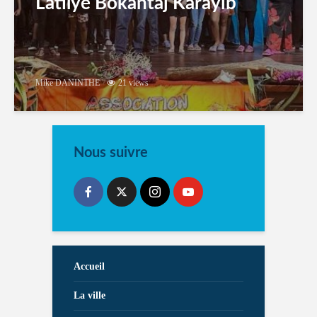
Latilyé Bokantaj Karayib
Mike DANINTHE
21 views
Nous suivre
Accueil
La ville