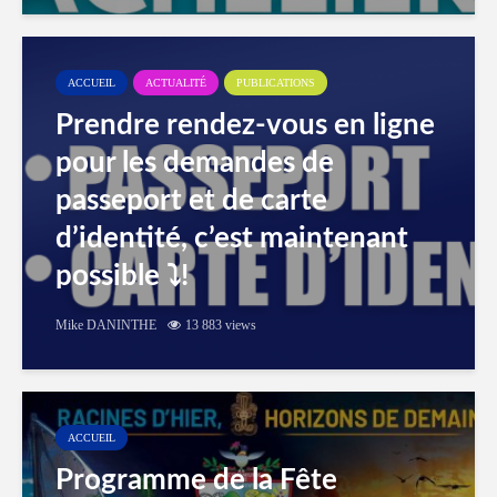
ACCUEIL
ACTUALITÉ
PUBLICATIONS
Prendre rendez-vous en ligne
pour les demandes de
passeport et de carte
d’identité, c’est maintenant
possible ⤵️!
Mike DANINTHE
13 883 views
ACCUEIL
Programme de la Fête