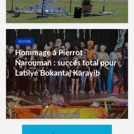
Mike DANINTHE
46 views
ACCUEIL
Hommage à Pierrot
Narouman : succés total pour
Latilyé Bokantaj Karayib
Mike DANINTHE
21 views