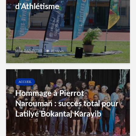
d’Athlétisme
Mike DANINTHE
46 views
ACCUEIL
Hommage à Pierrot
Narouman : succés total pour
Latilyé Bokantaj Karayib