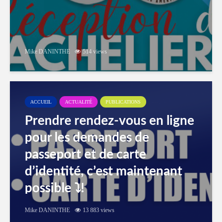
Mike DANINTHE
514 views
ACCUEIL
ACTUALITÉ
PUBLICATIONS
Prendre rendez-vous en ligne
pour les demandes de
passeport et de carte
d’identité, c’est maintenant
possible ⤵️!
Mike DANINTHE
13 883 views