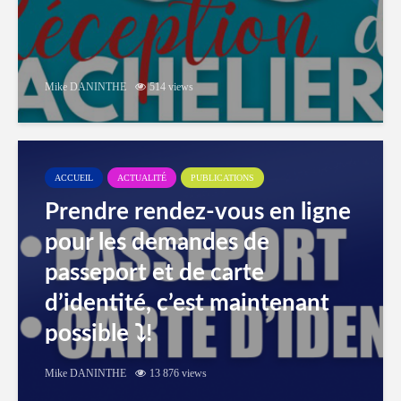
Mike DANINTHE
514 views
ACCUEIL
ACTUALITÉ
PUBLICATIONS
Prendre rendez-vous en ligne
pour les demandes de
passeport et de carte
d’identité, c’est maintenant
possible ⤵️!
Mike DANINTHE
13 876 views