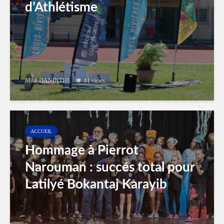
d’Athlétisme
Mike DANINTHE
44 views
ACCUEIL
Hommage à Pierrot
Narouman : succés total pour
Latilyé Bokantaj Karayib