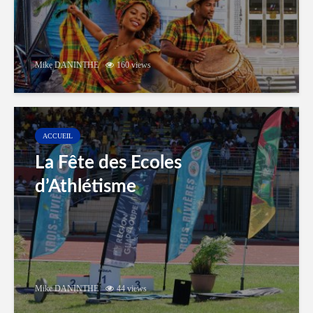
Mike DANINTHE
160 views
ACCUEIL
La Fête des Ecoles
d’Athlétisme
Mike DANINTHE
44 views