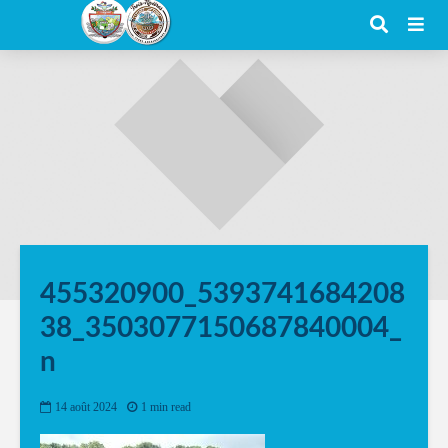
455320900_5393741684208
38_3503077150687840004_
n
14 août 2024
1 min read