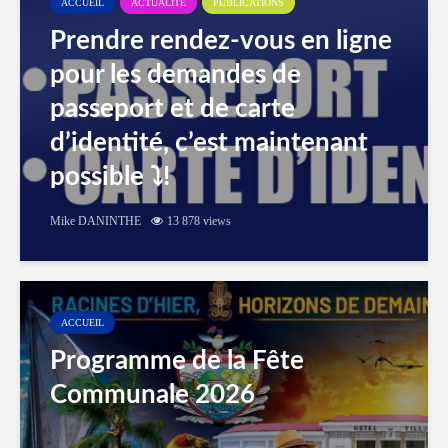
ACCUEIL
ACTUALITÉ
PUBLICATIONS
Prendre rendez-vous en ligne
pour les demandes de
passeport et de carte
d’identité, c’est maintenant
possible ⤵️!
Mike DANINTHE
13 878 views
ACCUEIL
Programme de la Fête
Communale 2026