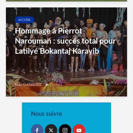
ACCUEIL
Hommage à Pierrot
Narouman : succés total pour
Latilyé Bokantaj Karayib
Mike DANINTHE
21 views
Nous suivre