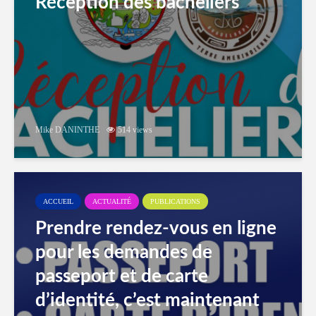
Réception des bacheliers
Mike DANINTHE
514 views
ACCUEIL
ACTUALITÉ
PUBLICATIONS
Prendre rendez-vous en ligne
pour les demandes de
passeport et de carte
d’identité, c’est maintenant