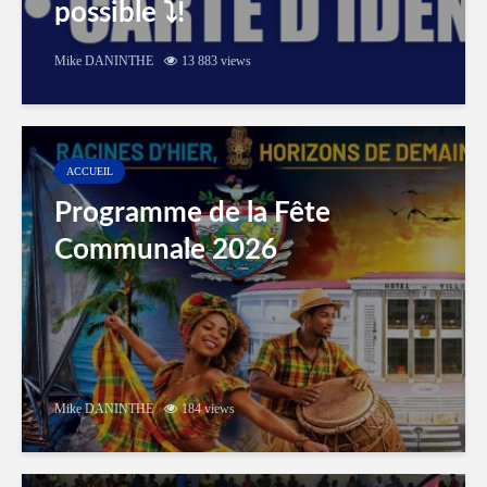
possible ⤵️!
Mike DANINTHE
13 883 views
ACCUEIL
Programme de la Fête
Communale 2026
Mike DANINTHE
184 views