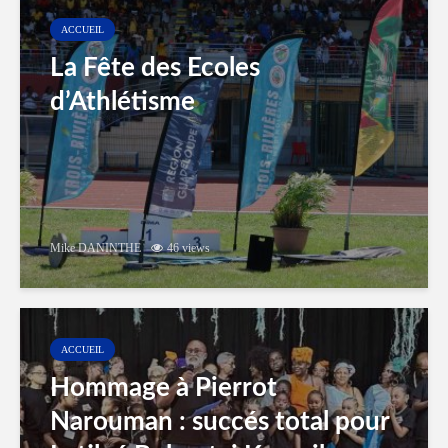
ACCUEIL
La Fête des Ecoles
d’Athlétisme
Mike DANINTHE
46 views
ACCUEIL
Hommage à Pierrot
Narouman : succés total pour