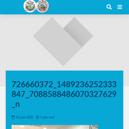
726660372_1489236252333
847_7088588486070327629
_n
18 juin 2026
1 min read