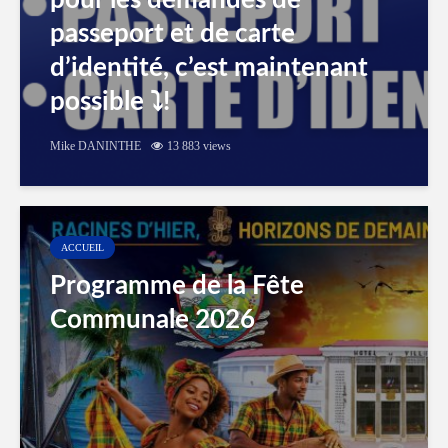
pour les demandes de
passeport et de carte
d’identité, c’est maintenant
possible ⤵️!
Mike DANINTHE
13 883 views
ACCUEIL
Programme de la Fête
Communale 2026