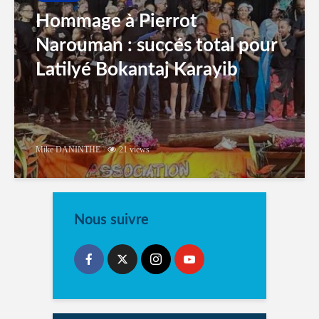
Hommage à Pierrot
Narouman : succés total pour
Latilyé Bokantaj Karayib
Mike DANINTHE
21 views
Nous suivre