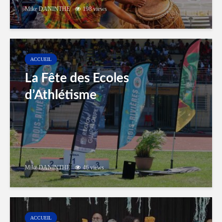
Mike DANINTHE
198 views
ACCUEIL
La Fête des Ecoles
d’Athlétisme
Mike DANINTHE
46 views
ACCUEIL