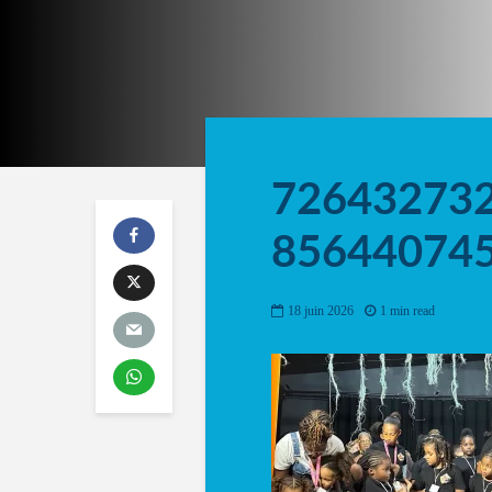
72643273
85644074
18 juin 2026
1 min read