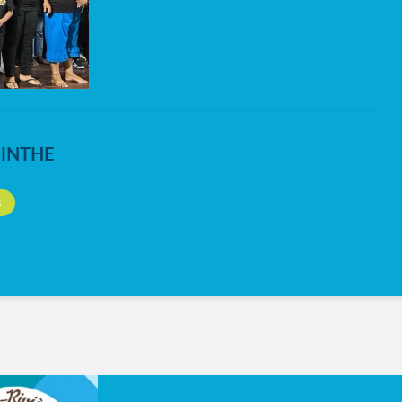
NINTHE
S