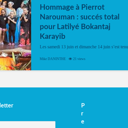
Hommage à Pierrot
Narouman : succés total
pour Latilyé Bokantaj
Karayib
Les samedi 13 juin et dimanche 14 juin s’est ten
le Gwan VAN Mené Nou Alé, un hommage
vibrant à Pierrot Narouman, organisé par
Mike DANINTHE
21 views
l’association Latilyé Bokantaj Karayib. Ce
spectacle de fin d’année, présenté à la salle...
etter
P
r
e