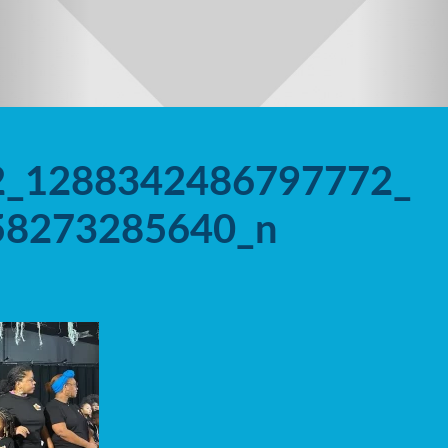
2_1288342486797772_
58273285640_n