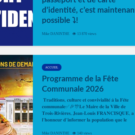
passeport et de carte
d’identité, c’est maintenan
possible ⤵️!
Désormais, il est possible de prendre rendez-vou
Mike DANINTHE
13 870 views
en ligne pour faire ou renouveler la carte d’identi
ou le passeport. Cela vous permettra de gagner d
temps. En quelques clics, votre rendez-vous en
ligne est...
ACCUEIL
Programme de la Fête
Communale 2026
𝐓𝐫𝐚𝐝𝐢𝐭𝐢𝐨𝐧𝐬, 𝐜𝐮𝐥𝐭𝐮𝐫𝐞 𝐞𝐭 𝐜𝐨𝐧𝐯𝐢𝐯𝐢𝐚𝐥𝐢𝐭𝐞́ 𝐚̀ 𝐥𝐚 𝐅𝐞̂𝐭𝐞
𝐜𝐨𝐦𝐦𝐮𝐧𝐚𝐥𝐞✅🎉🎊𝐋𝐞 𝐌𝐚𝐢𝐫𝐞 𝐝𝐞 𝐥𝐚 𝐕𝐢𝐥𝐥𝐞 𝐝𝐞
𝐓𝐫𝐨𝐢𝐬-𝐑𝐢𝐯𝐢𝐞̀𝐫𝐞𝐬, 𝐉𝐞𝐚𝐧-𝐋𝐨𝐮𝐢𝐬 𝐅𝐑𝐀𝐍𝐂𝐈𝐒𝐐𝐔𝐄, 𝐚
𝐥’𝐡𝐨𝐧𝐧𝐞𝐮𝐫 𝐝’𝐢𝐧𝐟𝐨𝐫𝐦𝐞𝐫 𝐥𝐚 𝐩𝐨𝐩𝐮𝐥𝐚𝐭𝐢𝐨𝐧 𝐪𝐮𝐞 𝐥𝐞
𝐩𝐫𝐨𝐠𝐫𝐚𝐦𝐦𝐞 𝐨𝐟𝐟𝐢𝐜𝐢𝐞𝐥 𝐝𝐞 𝐥𝐚 𝐅𝐞̂𝐭𝐞...
Mike DANINTHE
140 views