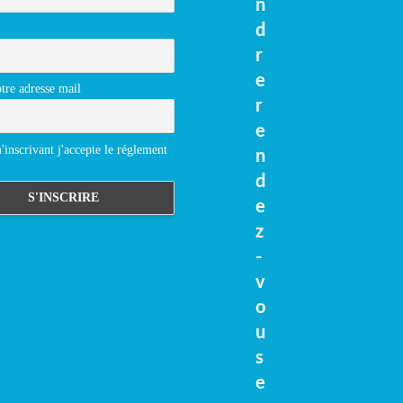
n
d
r
e
tre adresse mail
r
e
inscrivant j'accepte le réglement
n
d
e
z
-
v
o
u
s
e