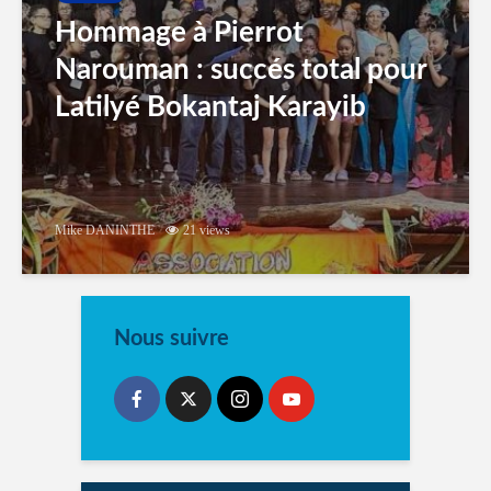
Hommage à Pierrot
Narouman : succés total pour
Latilyé Bokantaj Karayib
Mike DANINTHE
21 views
Nous suivre