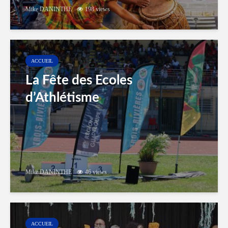
Mike DANINTHE
198 views
ACCUEIL
La Fête des Ecoles
d’Athlétisme
Mike DANINTHE
46 views
ACCUEIL