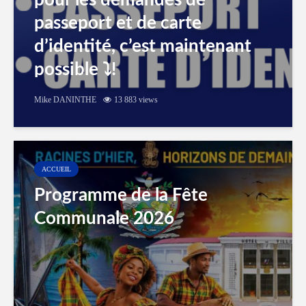
pour les demandes de
passeport et de carte
d’identité, c’est maintenant
possible ⤵️!
Mike DANINTHE
13 883 views
ACCUEIL
Programme de la Fête
Communale 2026