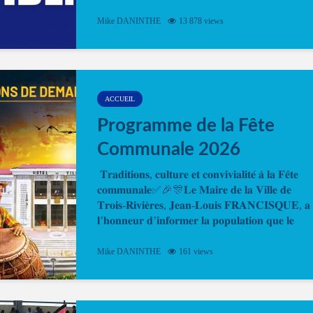
Désormais, il est possible de prendre rendez-vou
Mike DANINTHE
13 878 views
en ligne pour faire ou renouveler la carte d’identi
ou le passeport. Cela vous permettra de gagner d
temps. En quelques clics, votre rendez-vous en
ligne est...
ACCUEIL
Programme de la Fête
Communale 2026
𝐓𝐫𝐚𝐝𝐢𝐭𝐢𝐨𝐧𝐬, 𝐜𝐮𝐥𝐭𝐮𝐫𝐞 𝐞𝐭 𝐜𝐨𝐧𝐯𝐢𝐯𝐢𝐚𝐥𝐢𝐭𝐞́ 𝐚̀ 𝐥𝐚 𝐅𝐞̂𝐭𝐞
𝐜𝐨𝐦𝐦𝐮𝐧𝐚𝐥𝐞✅🎉🎊𝐋𝐞 𝐌𝐚𝐢𝐫𝐞 𝐝𝐞 𝐥𝐚 𝐕𝐢𝐥𝐥𝐞 𝐝𝐞
𝐓𝐫𝐨𝐢𝐬-𝐑𝐢𝐯𝐢𝐞̀𝐫𝐞𝐬, 𝐉𝐞𝐚𝐧-𝐋𝐨𝐮𝐢𝐬 𝐅𝐑𝐀𝐍𝐂𝐈𝐒𝐐𝐔𝐄, 𝐚
𝐥’𝐡𝐨𝐧𝐧𝐞𝐮𝐫 𝐝’𝐢𝐧𝐟𝐨𝐫𝐦𝐞𝐫 𝐥𝐚 𝐩𝐨𝐩𝐮𝐥𝐚𝐭𝐢𝐨𝐧 𝐪𝐮𝐞 𝐥𝐞
𝐩𝐫𝐨𝐠𝐫𝐚𝐦𝐦𝐞 𝐨𝐟𝐟𝐢𝐜𝐢𝐞𝐥 𝐝𝐞 𝐥𝐚 𝐅𝐞̂𝐭𝐞...
Mike DANINTHE
161 views