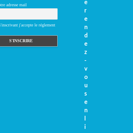
e
tre adresse mail
r
e
inscrivant j'accepte le réglement
n
d
e
z
-
v
o
u
s
e
n
l
i