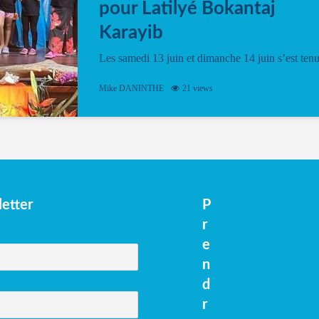
pour Latilyé Bokantaj
Karayib
Les samedi 13 juin et dimanche 14 juin s’est ten
le Gwan VAN Mené Nou Alé, un hommage
vibrant à Pierrot Narouman, organisé par
Mike DANINTHE
21 views
l’association Latilyé Bokantaj Karayib. Ce
spectacle de fin d’année, présenté à la salle...
etter
P
r
e
n
d
r