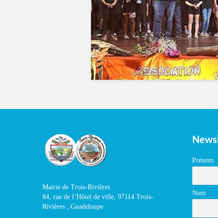
Newsl
Prénom
Mairie de Trois-Rivières
Nom
84, rue de l’Hôtel de ville, 97114 Trois-
Rivières , Guadeloupe