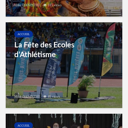
Mike DANINTHE
185 views
ACCUEIL
La Fête des Ecoles
d’Athlétisme
Mike DANINTHE
46 views
ACCUEIL