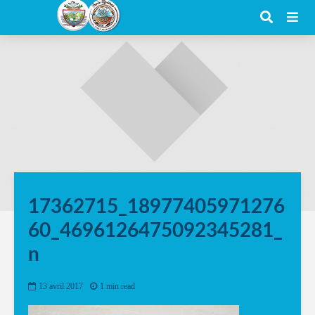
17362715_18977405971276
60_4696126475092345281_
n
13 avril 2017
1 min read