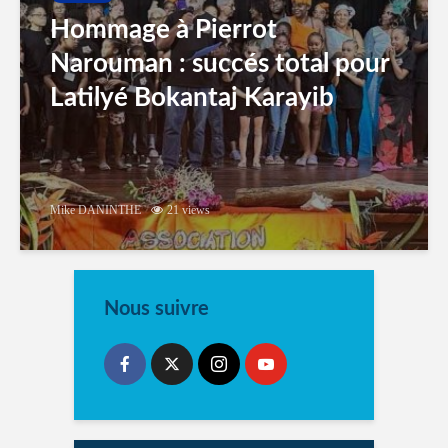
Hommage à Pierrot
Narouman : succés total pour
Latilyé Bokantaj Karayib
Mike DANINTHE
21 views
Nous suivre