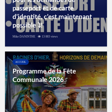
pour les demandes de
passeport et de carte
d’identité, c’est maintenant
possible ⤵️!
Mike DANINTHE
13 883 views
ACCUEIL
Programme de la Fête
Communale 2026