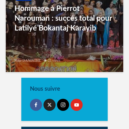
Hommage à Pierrot
Narouman : succés total pour
Latilyé Bokantaj Karayib
Mike DANINTHE
21 views
Nous suivre