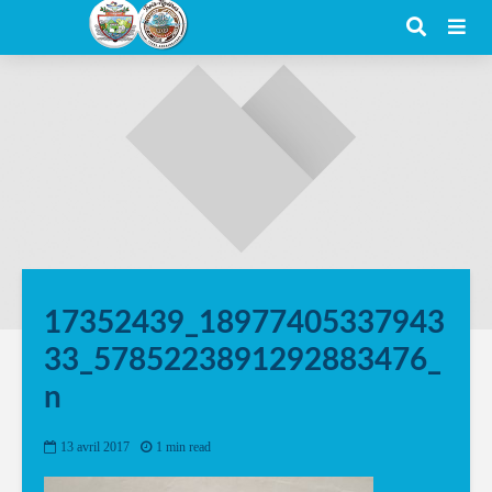
17352439_18977405337943
33_5785223891292883476_
n
13 avril 2017
1 min read