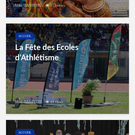
Mike DANINTHE
153 views
ACCUEIL
La Fête des Ecoles
d’Athlétisme
Mike DANINTHE
44 views
ACCUEIL