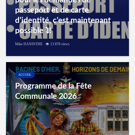
pour les demandes de
passeport et de carte
d’identité, c’est maintenant
possible ⤵️!
Mike DANINTHE
13 878 views
ACCUEIL
Programme de la Fête
Communale 2026