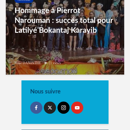
Hommage à Pierrot
Narouman : succés total pour
Latilyé Bokantaj Karayib
Mike DANINTHE
21 views
Nous suivre