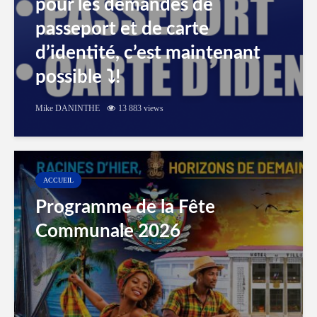
pour les demandes de
passeport et de carte
d’identité, c’est maintenant
possible ⤵️!
Mike DANINTHE
13 883 views
ACCUEIL
Programme de la Fête
Communale 2026