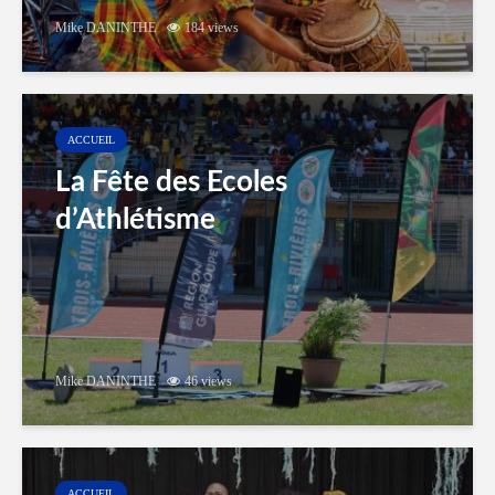
Mike DANINTHE
184 views
ACCUEIL
La Fête des Ecoles
d’Athlétisme
Mike DANINTHE
46 views
ACCUEIL