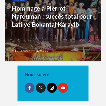
Hommage à Pierrot
Narouman : succés total pour
Latilyé Bokantaj Karayib
Mike DANINTHE
21 views
Nous suivre