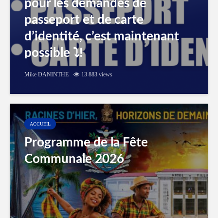
pour les demandes de
passeport et de carte
d’identité, c’est maintenant
possible ⤵️!
Mike DANINTHE
13 883 views
ACCUEIL
Programme de la Fête
Communale 2026