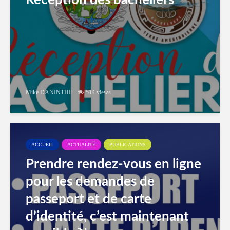
Réception des bacheliers
Mike DANINTHE
514 views
ACCUEIL
ACTUALITÉ
PUBLICATIONS
Prendre rendez-vous en ligne
pour les demandes de
passeport et de carte
d’identité, c’est maintenant