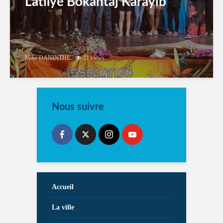
Latilyé Bokantaj Karayib
Mike DANINTHE
21 views
Nous suivre
Accueil
La ville