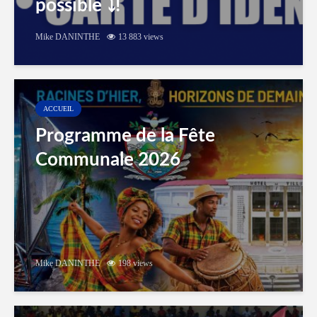
possible ⤵️!
Mike DANINTHE
13 883 views
ACCUEIL
Programme de la Fête
Communale 2026
Mike DANINTHE
198 views