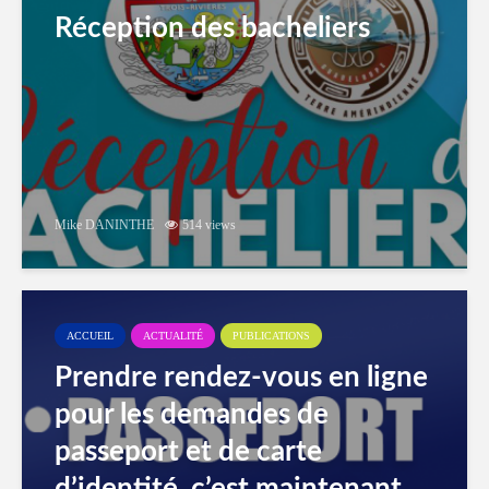
Réception des bacheliers
Mike DANINTHE
514 views
ACCUEIL
ACTUALITÉ
PUBLICATIONS
Prendre rendez-vous en ligne
pour les demandes de
passeport et de carte