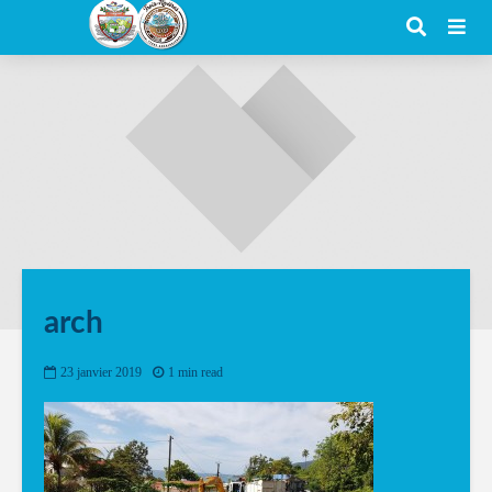
arch
23 janvier 2019
1 min read