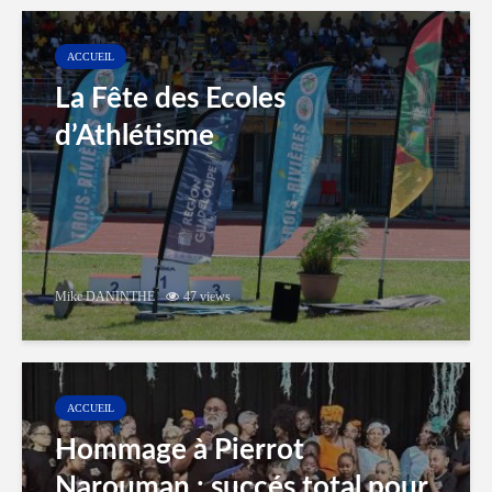
ACCUEIL
La Fête des Ecoles
d’Athlétisme
Mike DANINTHE
47 views
ACCUEIL
Hommage à Pierrot
Narouman : succés total pour