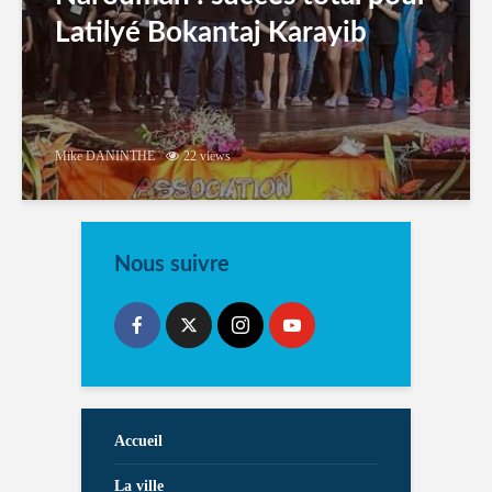
Latilyé Bokantaj Karayib
Mike DANINTHE
22 views
Nous suivre
Accueil
La ville