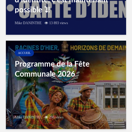
d’identité, c’est maintenant
possible ⤵️!
Mike DANINTHE
13 893 views
ACCUEIL
Programme de la Fête
Communale 2026
Mike DANINTHE
296 views