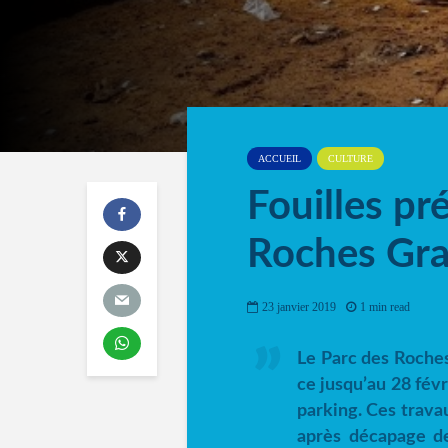
ACCUEIL
CULTURE
Fouilles pr
Roches Gr
23 janvier 2019
1 min read
Le Parc des Roches
ce jusqu’au 28 févr
parking. Ces trava
après décapage de