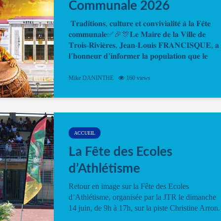
Communale 2026
𝐓𝐫𝐚𝐝𝐢𝐭𝐢𝐨𝐧𝐬, 𝐜𝐮𝐥𝐭𝐮𝐫𝐞 𝐞𝐭 𝐜𝐨𝐧𝐯𝐢𝐯𝐢𝐚𝐥𝐢𝐭𝐞́ 𝐚̀ 𝐥𝐚 𝐅𝐞̂𝐭𝐞
𝐜𝐨𝐦𝐦𝐮𝐧𝐚𝐥𝐞✅🎉🎊𝐋𝐞 𝐌𝐚𝐢𝐫𝐞 𝐝𝐞 𝐥𝐚 𝐕𝐢𝐥𝐥𝐞 𝐝𝐞
𝐓𝐫𝐨𝐢𝐬-𝐑𝐢𝐯𝐢𝐞̀𝐫𝐞𝐬, 𝐉𝐞𝐚𝐧-𝐋𝐨𝐮𝐢𝐬 𝐅𝐑𝐀𝐍𝐂𝐈𝐒𝐐𝐔𝐄, 𝐚
𝐥’𝐡𝐨𝐧𝐧𝐞𝐮𝐫 𝐝’𝐢𝐧𝐟𝐨𝐫𝐦𝐞𝐫 𝐥𝐚 𝐩𝐨𝐩𝐮𝐥𝐚𝐭𝐢𝐨𝐧 𝐪𝐮𝐞 𝐥𝐞
𝐩𝐫𝐨𝐠𝐫𝐚𝐦𝐦𝐞 𝐨𝐟𝐟𝐢𝐜𝐢𝐞𝐥 𝐝𝐞 𝐥𝐚 𝐅𝐞̂𝐭𝐞...
Mike DANINTHE
160 views
ACCUEIL
La Fête des Ecoles
d’Athlétisme
Retour en image sur la Fête des Ecoles
d’Athlétisme, organisée par la JTR le dimanche
14 juin, de 9h à 17h, sur la piste Christine Arron.