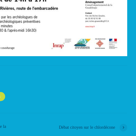
S
e la
Débat citoyen sur le chlordécone