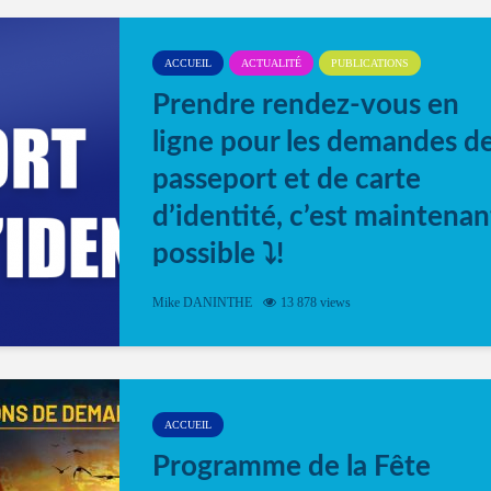
ACCUEIL
ACTUALITÉ
PUBLICATIONS
Prendre rendez-vous en
ligne pour les demandes d
passeport et de carte
d’identité, c’est maintenan
possible ⤵️!
Désormais, il est possible de prendre rendez-vou
Mike DANINTHE
13 878 views
en ligne pour faire ou renouveler la carte d’identi
ou le passeport. Cela vous permettra de gagner d
temps. En quelques clics, votre rendez-vous en
ligne est...
ACCUEIL
Programme de la Fête