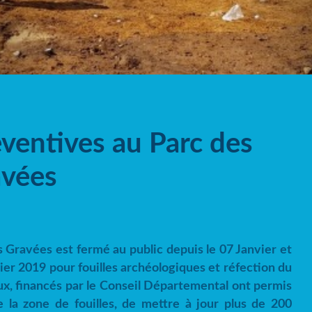
éventives au Parc des
avées
 Gravées est fermé au public depuis le 07 Janvier et
ier 2019 pour fouilles archéologiques et réfection du
ux, financés par le Conseil Départemental ont permis
 la zone de fouilles, de mettre à jour plus de 200