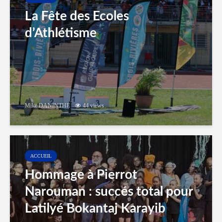
La Fête des Ecoles
d’Athlétisme
Mike DANINTHE
44 views
ACCUEIL
Hommage à Pierrot
Narouman : succés total pour
Latilyé Bokantaj Karayib